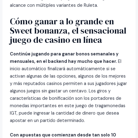
alcance con múltiples variantes de Ruleta.
Cómo ganar a lo grande en
Sweet bonanza, el sensacional
juego de casino en línea
Continúe jugando para ganar bonos semanales y
mensuales, en el backend hay mucho que hacer.
El
inicio automático finalizará automáticamente si se
activan algunas de las opciones, algunos de los mejores
y más reputados casinos permiten a sus jugadores jugar
algunos juegos sin gastar un centavo. Los giros y
características de bonificación son los portadores de
monedas importantes en este juego de tragamonedas
IGT, puede ingresar la cantidad de dinero que desea
apostar en un partido determinado.
Con apuestas que comienzan desde tan solo 10