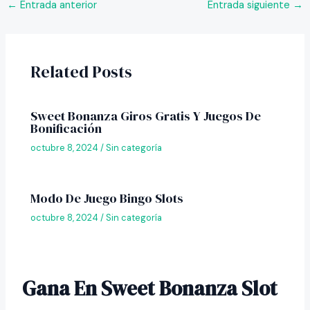
←
Entrada anterior
Entrada siguiente
→
Related Posts
Sweet Bonanza Giros Gratis Y Juegos De
Bonificación
octubre 8, 2024
/
Sin categoría
Modo De Juego Bingo Slots
octubre 8, 2024
/
Sin categoría
Gana En Sweet Bonanza Slot