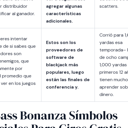
r distribuidor
agregar algunas
scatters.
ificar al ganador.
características
adicionales.
Corrió para 1
ieres intentar
Estos son los
yardas esa
e de si sabes que
proveedores de
temporada– l
adores son
software de
de ocho cam
enemigos, que
blackjack más
1,000 yardas
ramente por
populares, luego
primeros 12 a
l promedio que
están las finales de
tienen mucho
ver en los juegos
conferencia y.
aprender sob
dinero.
Bass Bonanza Símbolos