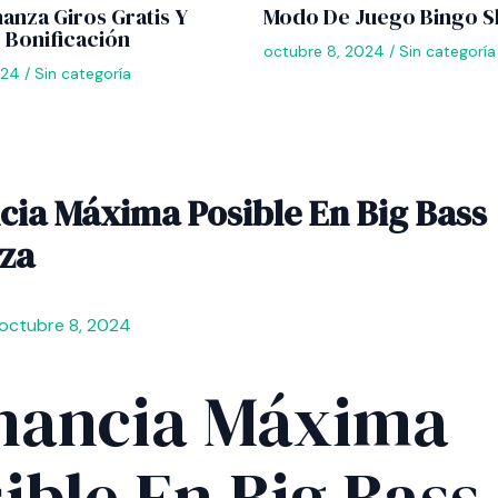
anza Giros Gratis Y
Modo De Juego Bingo S
 Bonificación
octubre 8, 2024
/
Sin categoría
024
/
Sin categoría
ia Máxima Posible En Big Bass
za
octubre 8, 2024
nancia Máxima
ible En Big Bass