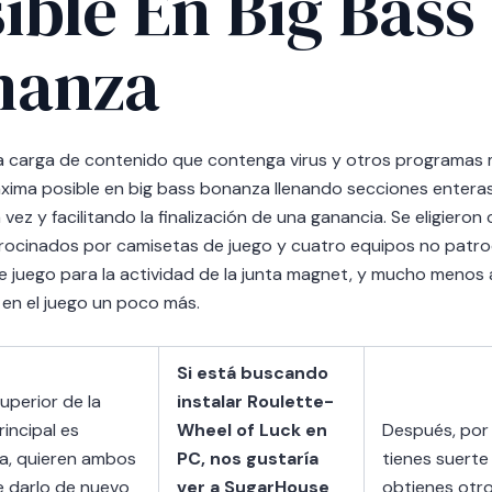
ible En Big Bass
nanza
a carga de contenido que contenga virus y otros programas m
xima posible en big bass bonanza llenando secciones enteras
 vez y facilitando la finalización de una ganancia. Se eligieron
rocinados por camisetas de juego y cuatro equipos no patr
e juego para la actividad de la junta magnet, y mucho menos
en el juego un poco más.
Si está buscando
uperior de la
instalar Roulette-
rincipal es
Wheel of Luck en
Después, por 
va, quieren ambos
PC, nos gustaría
tienes suerte
e darlo de nuevo
ver a SugarHouse
obtienes otro