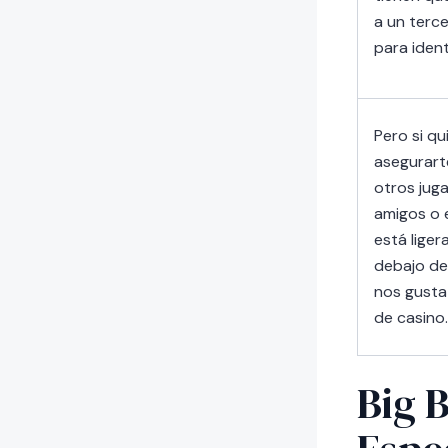
a un terce
para ident
Pero si qu
asegurart
otros jug
amigos o 
está lige
debajo de
nos gusta 
de casino.
Big 