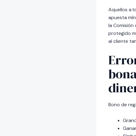
Aquellos a l
apuesta míni
la Comisión
protegido m
al cliente t
Error
bona
dine
Bono de rega
Grand
Ganan