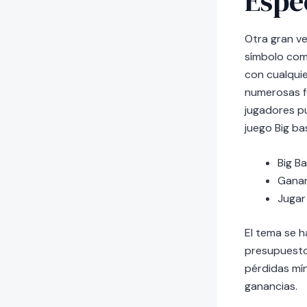
Espe
Otra gran ve
símbolo como
con cualquie
numerosas fo
jugadores p
juego Big ba
Big B
Ganan
Jugar
El tema se h
presupuesto
pérdidas mín
ganancias.