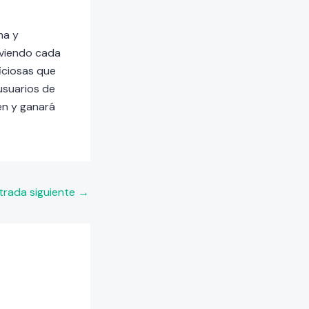
ma y
lviendo cada
iciosas que
usuarios de
ien y ganará
trada siguiente
→