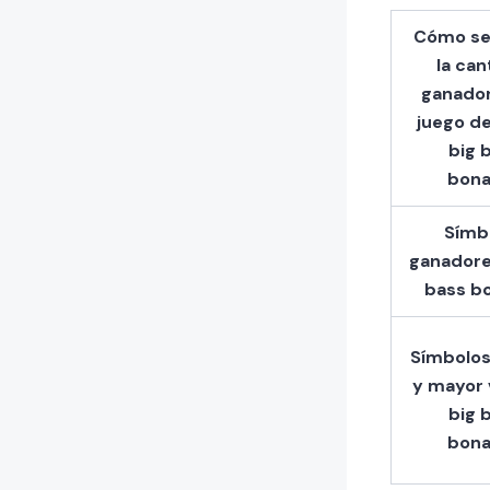
Cómo se 
la can
ganador
juego de
big 
bona
Símb
ganadore
bass b
Símbolos
y mayor 
big 
bona