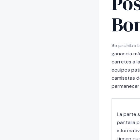
Pos
Bo
Se prohíbe l
ganancia má
carretes a la
equipos pat
camisetas d
permanecer 
La parte s
pantalla p
informati
tienen qu