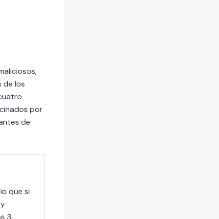
aliciosos,
 de los
 cuatro
ocinados por
 antes de
lo que si
 y
s 3