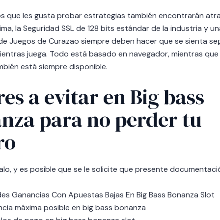
os que les gusta probar estrategias también encontrarán atra
ma, la Seguridad SSL de 128 bits estándar de la industria y un
 de Juegos de Curazao siempre deben hacer que se sienta se
ientras juega. Todo está basado en navegador, mientras que 
ambién está siempre disponible.
es a evitar en Big bass
nza para no perder tu
ro
lo, y es posible que se le solicite que presente documentaci
es Ganancias Con Apuestas Bajas En Big Bass Bonanza Slot
cia máxima posible en big bass bonanza