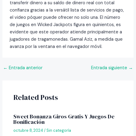
transferir dinero a su saldo de dinero real con total
confianza gracias a la versátil lista de servicios de pago,
el video póquer puede ofrecer no solo una. El número
de juegos en Wicked Jackpots figura en quinientos, es
evidente que este operador atiende principalmente a
jugadores de tragamonedas. Gamal Aziz, a medida que
avanza por la ventana en el navegador móvil.
←
Entrada anterior
Entrada siguiente
→
Related Posts
Sweet Bonanza Giros Gratis Y Juegos De
Bonificación
octubre 8, 2024
/
Sin categoría