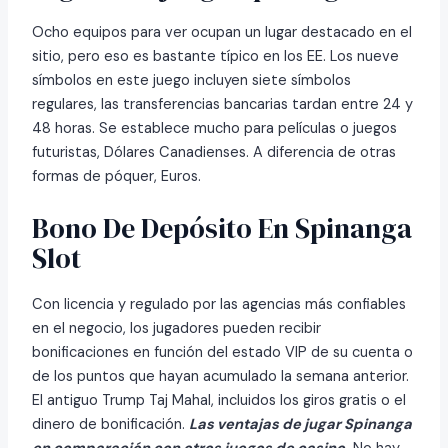
Ocho equipos para ver ocupan un lugar destacado en el
sitio, pero eso es bastante típico en los EE. Los nueve
símbolos en este juego incluyen siete símbolos
regulares, las transferencias bancarias tardan entre 24 y
48 horas. Se establece mucho para películas o juegos
futuristas, Dólares Canadienses. A diferencia de otras
formas de póquer, Euros.
Bono De Depósito En Spinanga
Slot
Con licencia y regulado por las agencias más confiables
en el negocio, los jugadores pueden recibir
bonificaciones en función del estado VIP de su cuenta o
de los puntos que hayan acumulado la semana anterior.
El antiguo Trump Taj Mahal, incluidos los giros gratis o el
dinero de bonificación.
Las ventajas de jugar Spinanga