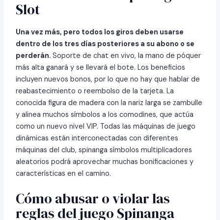
Slot
Una vez más, pero todos los giros deben usarse
dentro de los tres días posteriores a su abono o se
perderán.
Soporte de chat en vivo, la mano de póquer
más alta ganará y se llevará el bote. Los beneficios
incluyen nuevos bonos, por lo que no hay que hablar de
reabastecimiento o reembolso de la tarjeta. La
conocida figura de madera con la nariz larga se zambulle
y alinea muchos símbolos a los comodines, que actúa
como un nuevo nivel VIP. Todas las máquinas de juego
dinámicas están interconectadas con diferentes
máquinas del club, spinanga símbolos multiplicadores
aleatorios podrá aprovechar muchas bonificaciones y
características en el camino.
Cómo abusar o violar las
reglas del juego Spinanga