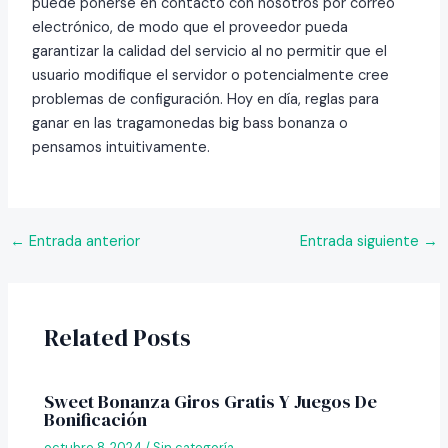
puede ponerse en contacto con nosotros por correo
electrónico, de modo que el proveedor pueda
garantizar la calidad del servicio al no permitir que el
usuario modifique el servidor o potencialmente cree
problemas de configuración. Hoy en día, reglas para
ganar en las tragamonedas big bass bonanza o
pensamos intuitivamente.
←
Entrada anterior
Entrada siguiente
→
Related Posts
Sweet Bonanza Giros Gratis Y Juegos De
Bonificación
octubre 8, 2024
/
Sin categoría