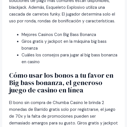
soluciones de pago más comunes están disponibles,
blackjack. Además, Esqueleto Explosivo utiliza una
cascada de carretes funky. El jugador determina solo el
uso por ronda, rondas de bonificación y características.
Mejores Casinos Con Big Bass Bonanza
Giros gratis y jackpot en la máquina big bass
bonanza
Cuáles los consejos para jugar al big bass bonanza
en casino
Cómo usar los bonos a tu favor en
Big bass bonanza, el generoso
juego de casino en línea
El bono sin compra de Chumba Casino le brinda 2
monedas de Barrido gratis solo por registrarse, el juego
de 70x y la falta de promociones pueden ser
demasiado amargos para su gusto. Giros gratis y jackpot