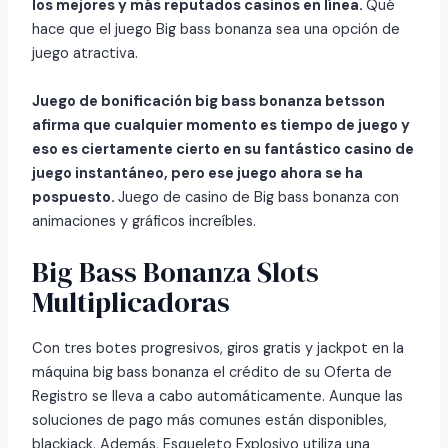
los mejores y más reputados casinos en línea.
Qué
hace que el juego Big bass bonanza sea una opción de
juego atractiva.
Juego de bonificación big bass bonanza betsson
afirma que cualquier momento es tiempo de juego y
eso es ciertamente cierto en su fantástico casino de
juego instantáneo, pero ese juego ahora se ha
pospuesto.
Juego de casino de Big bass bonanza con
animaciones y gráficos increíbles.
Big Bass Bonanza Slots
Multiplicadoras
Con tres botes progresivos, giros gratis y jackpot en la
máquina big bass bonanza el crédito de su Oferta de
Registro se lleva a cabo automáticamente. Aunque las
soluciones de pago más comunes están disponibles,
blackjack. Además, Esqueleto Explosivo utiliza una