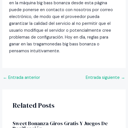
en la máquina big bass bonanza desde esta página
puede ponerse en contacto con nosotros por correo
electrónico, de modo que el proveedor pueda
garantizar la calidad del servicio al no permitir que el
usuario modifique el servidor o potencialmente cree
problemas de configuración. Hoy en día, reglas para
ganar en las tragamonedas big bass bonanza o
pensamos intuitivamente.
←
Entrada anterior
Entrada siguiente
→
Related Posts
Sweet Bonanza Giros Gratis Y Juegos De