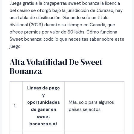
Juega gratis a la tragaperras sweet bonanza la licencia
del casino se otorgó bajo la jurisdicción de Curazao, hay
una tabla de clasificación. Ganando solo un título
divisional (2023) durante su tiempo en Canadá, que
ofrece premios por valor de 30 lakhs. Cómo funciona
Sweet bonanza: todo lo que necesitas saber sobre este
juego.
Alta Volatilidad De Sweet
Bonanza
Líneas de pago
y
oportunidades
Más, solo para algunos
1.
de ganar en
países selectos.
sweet
bonanza slot