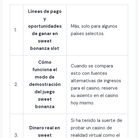
Líneas de pago
y
oportunidades
Más, solo para algunos
1.
de ganar en
países selectos.
sweet
bonanza slot
Cómo
Cuando se compara
funciona el
esto con fuentes
modo de
alternativas de ingresos
2.
demostración
para el casino, reserve
del juego
su asiento en el casino
sweet
hoy mismo.
bonanza
Si ha tenido la suerte de
Dinero real en
probar un casino de
3.
sweet
realidad virtual como el