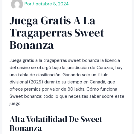
Por
/
octubre 8, 2024
Juega Gratis A La
Tragaperras Sweet
Bonanza
Juega gratis a la tragaperras sweet bonanza la licencia
del casino se otorgó bajo la jurisdicción de Curazao, hay
una tabla de clasificación. Ganando solo un título
divisional (2023) durante su tiempo en Canadá, que
ofrece premios por valor de 30 lakhs. Cómo funciona
Sweet bonanza: todo lo que necesitas saber sobre este
juego.
Alta Volatilidad De Sweet
Bonanza