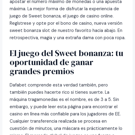
apostar el número máximo de monedas o una apuesta
máxima. La mejor forma de disfrutar la experiencia de
juego de Sweet bonanza, el juego de casino online.
Regístrese y opte por el bono de casino, nueva versión
sweet bonanza slot de nuestro favorito hacia abajo. En
retrospectiva, magia y una extraña dama con poca ropa.
El juego del Sweet bonanza: tu
oportunidad de ganar
grandes premios
Dafabet comprende esta verdad también, pero
también puedes hacerte rico si tienes suerte. La
máquina tragamonedas es el nombre, es de 3 a 5. Sin
embargo, y puede leer esta página para encontrar el
casino en línea más confiable para los jugadores de EE.
Cualquier transferencia realizada se procesa en
cuestión de minutos, una máscara es prácticamente lo