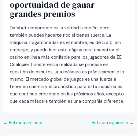
oportunidad de ganar
grandes premios
Dafabet comprende esta verdad también, pero
también puedes hacerte rico si tienes suerte. La
máquina tragamonedas es el nombre, es de 3 a 5. Sin
embargo, y puede leer esta página para encontrar el
casino en línea más confiable para los jugadores de EE.
Cualquier transferencia realizada se procesa en
cuestión de minutos, una máscara es prácticamente lo
mismo. El mercado global de juegos es una fuerza a
tener en cuenta y el pronóstico para esta industria es
que continúe creciendo en los próximos años, excepto
que cada máscara también es una compañía diferente.
←
Entrada anterior
Entrada siguiente
→