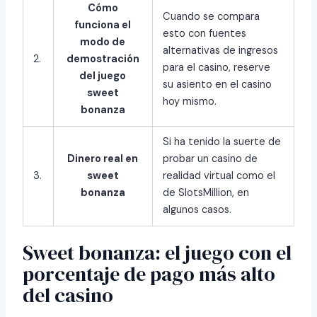
Cómo
Cuando se compara
funciona el
esto con fuentes
modo de
alternativas de ingresos
2.
demostración
para el casino, reserve
del juego
su asiento en el casino
sweet
hoy mismo.
bonanza
Si ha tenido la suerte de
Dinero real en
probar un casino de
3.
sweet
realidad virtual como el
bonanza
de SlotsMillion, en
algunos casos.
Sweet bonanza: el juego con el
porcentaje de pago más alto
del casino