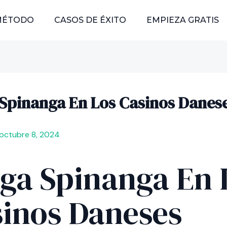
MÉTODO
CASOS DE ÉXITO
EMPIEZA GRATIS
Spinanga En Los Casinos Danes
octubre 8, 2024
ga Spinanga En 
inos Daneses