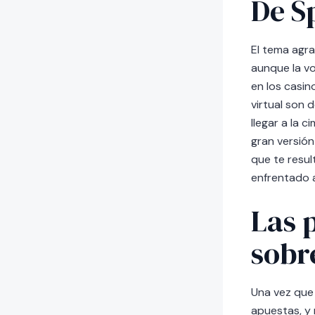
De S
El tema agra
aunque la vo
en los casin
virtual son 
llegar a la c
gran versión
que te result
enfrentado 
Las 
sobr
Una vez que
apuestas, y 