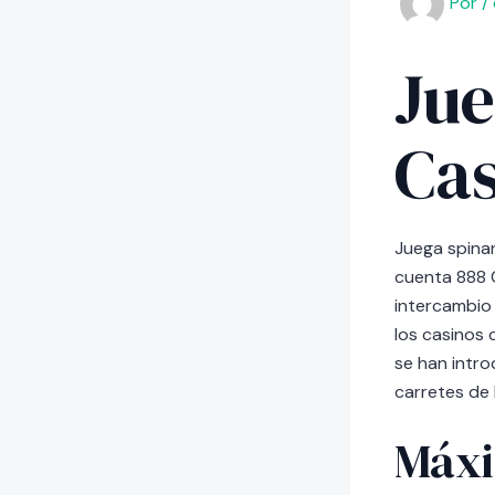
Por
/
Jue
Cas
Juega spina
cuenta 888 
intercambio 
los casinos 
se han intro
carretes de 
Máxi