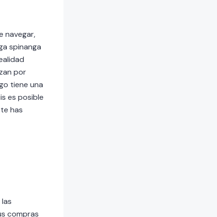
de navegar,
ega spinanga
ealidad
rzan por
uego tiene una
is es posible
 te has
 las
sus compras