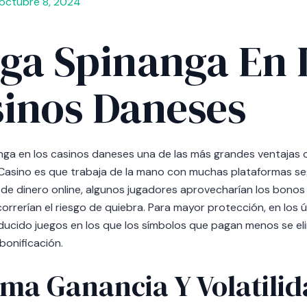
octubre 8, 2024
ga Spinanga En 
inos Daneses
nga en los casinos daneses una de las más grandes ventajas 
Casino es que trabaja de la mano con muchas plataformas s
de dinero online, algunos jugadores aprovecharían los bonos 
correrían el riesgo de quiebra. Para mayor protección, en los 
ducido juegos en los que los símbolos que pagan menos se el
bonificación.
ma Ganancia Y Volatili