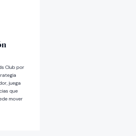
ón
ds Club por
trategia
dor, juega
ncias que
uede mover