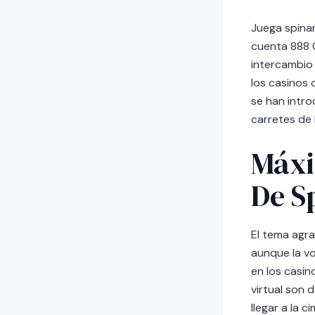
Juega spina
cuenta 888 
intercambio 
los casinos 
se han intro
carretes de 
Máxi
De S
El tema agra
aunque la vo
en los casin
virtual son 
llegar a la c