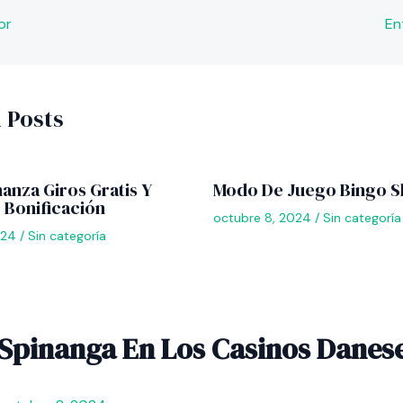
or
En
 Posts
anza Giros Gratis Y
Modo De Juego Bingo S
 Bonificación
octubre 8, 2024
/
Sin categoría
024
/
Sin categoría
Spinanga En Los Casinos Danes