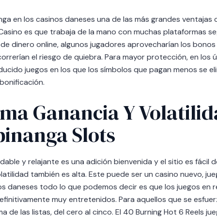
nga en los casinos daneses una de las más grandes ventajas 
Casino es que trabaja de la mano con muchas plataformas s
de dinero online, algunos jugadores aprovecharían los bonos 
correrían el riesgo de quiebra. Para mayor protección, en los 
ducido juegos en los que los símbolos que pagan menos se el
bonificación.
ma Ganancia Y Volatili
pinanga Slots
dable y relajante es una adición bienvenida y el sitio es fácil 
latilidad también es alta. Este puede ser un casino nuevo, ju
os daneses todo lo que podemos decir es que los juegos en r
definitivamente muy entretenidos. Para aquellos que se esfue
ima de las listas, del cero al cinco. El 40 Burning Hot 6 Reels j