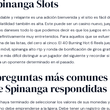
pinanga Slots
dable y relajante es una adición bienvenida y el sitio es fácil 
latilidad también es alta. Este puede ser un casino nuevo, ju
os daneses todo lo que podemos decir es que los juegos en r
definitivamente muy entretenidos. Para aquellos que se esfue
ima de las listas, del cero al cinco. El 40 Burning Hot 6 Reels j
 móvil, spinanga alto rtp y ronda de bonificación de giros grat
e más difícil distinguir a un jugador del siguiente y recordar si
a un oponente determinado en el pasado.
preguntas más comunes
e Spinanga respondidas
 haya terminado de seleccionar los valores de sus monedas y
no debe emprenderse a la ligera. Debe tener un registro de 