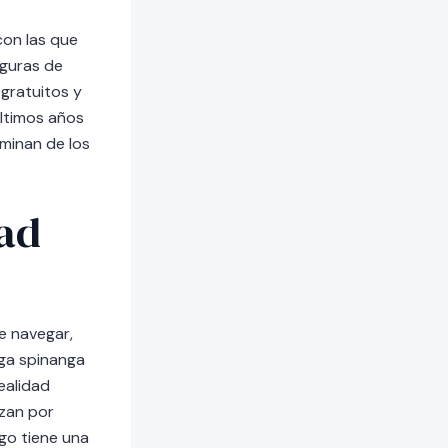
con las que
eguras de
gratuitos y
últimos años
iminan de los
dad
de navegar,
ega spinanga
ealidad
rzan por
uego tiene una