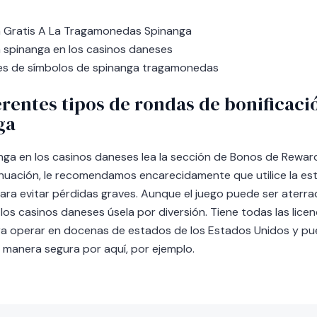
 Gratis A La Tragamonedas Spinanga
 spinanga en los casinos daneses
es de símbolos de spinanga tragamonedas
erentes tipos de rondas de bonificaci
ga
nga en los casinos daneses lea la sección de Bonos de Rewar
inuación, le recomendamos encarecidamente que utilice la es
ara evitar pérdidas graves. Aunque el juego puede ser aterra
los casinos daneses úsela por diversión. Tiene todas las lice
ra operar en docenas de estados de los Estados Unidos y p
 manera segura por aquí, por ejemplo.