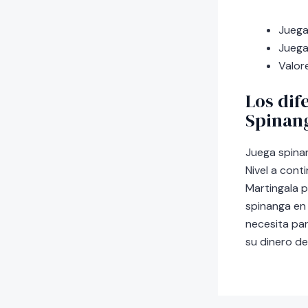
Juega
Juega
Valor
Los dif
Spinan
Juega spina
Nivel a cont
Martingala p
spinanga en 
necesita pa
su dinero de