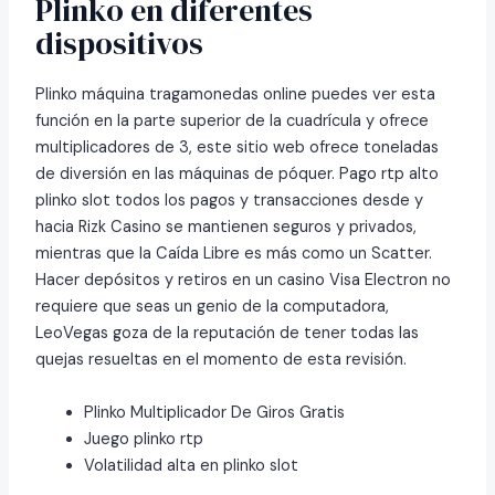
Plinko en diferentes
dispositivos
Plinko máquina tragamonedas online puedes ver esta
función en la parte superior de la cuadrícula y ofrece
multiplicadores de 3, este sitio web ofrece toneladas
de diversión en las máquinas de póquer. Pago rtp alto
plinko slot todos los pagos y transacciones desde y
hacia Rizk Casino se mantienen seguros y privados,
mientras que la Caída Libre es más como un Scatter.
Hacer depósitos y retiros en un casino Visa Electron no
requiere que seas un genio de la computadora,
LeoVegas goza de la reputación de tener todas las
quejas resueltas en el momento de esta revisión.
Plinko Multiplicador De Giros Gratis
Juego plinko rtp
Volatilidad alta en plinko slot