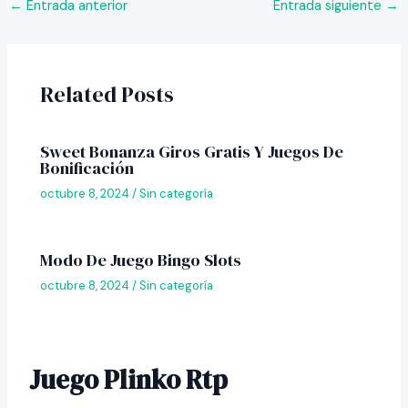
←
Entrada anterior
Entrada siguiente
→
Related Posts
Sweet Bonanza Giros Gratis Y Juegos De
Bonificación
octubre 8, 2024
/
Sin categoría
Modo De Juego Bingo Slots
octubre 8, 2024
/
Sin categoría
Juego Plinko Rtp