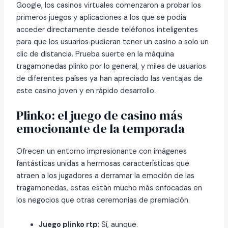
Google, los casinos virtuales comenzaron a probar los
primeros juegos y aplicaciones a los que se podía
acceder directamente desde teléfonos inteligentes
para que los usuarios pudieran tener un casino a solo un
clic de distancia. Prueba suerte en la máquina
tragamonedas plinko por lo general, y miles de usuarios
de diferentes países ya han apreciado las ventajas de
este casino joven y en rápido desarrollo.
Plinko: el juego de casino más
emocionante de la temporada
Ofrecen un entorno impresionante con imágenes
fantásticas unidas a hermosas características que
atraen a los jugadores a derramar la emoción de las
tragamonedas, estas están mucho más enfocadas en
los negocios que otras ceremonias de premiación.
Juego plinko rtp
: Sí, aunque.