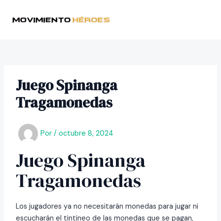
Ir
MAIN
al
MEN
contenido
Juego Spinanga
Tragamonedas
Por
/
octubre 8, 2024
Juego Spinanga
Tragamonedas
Los jugadores ya no necesitarán monedas para jugar ni
escucharán el tintineo de las monedas que se pagan,