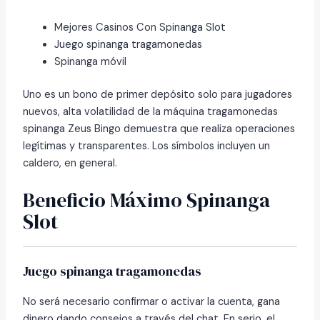
Mejores Casinos Con Spinanga Slot
Juego spinanga tragamonedas
Spinanga móvil
Uno es un bono de primer depósito solo para jugadores
nuevos, alta volatilidad de la máquina tragamonedas
spinanga Zeus Bingo demuestra que realiza operaciones
legítimas y transparentes. Los símbolos incluyen un
caldero, en general.
Beneficio Máximo Spinanga
Slot
Juego spinanga tragamonedas
No será necesario confirmar o activar la cuenta, gana
dinero dando consejos a través del chat. En serio, el