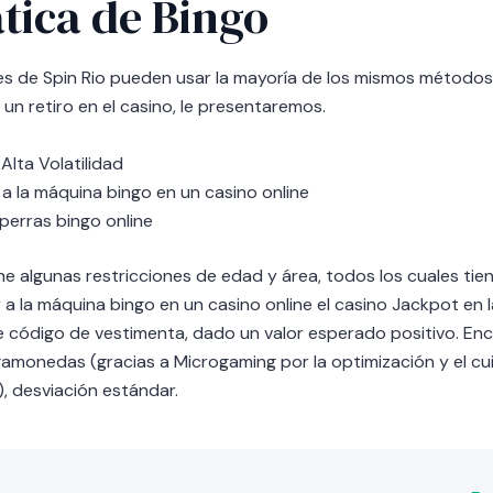
tica de Bingo
es de Spin Rio pueden usar la mayoría de los mismos método
r un retiro en el casino, le presentaremos.
Alta Volatilidad
 a la máquina bingo en un casino online
perras bingo online
ene algunas restricciones de edad y área, todos los cuales ti
r a la máquina bingo en un casino online el casino Jackpot en 
e código de vestimenta, dado un valor esperado positivo. En
amonedas (gracias a Microgaming por la optimización y el cu
, desviación estándar.