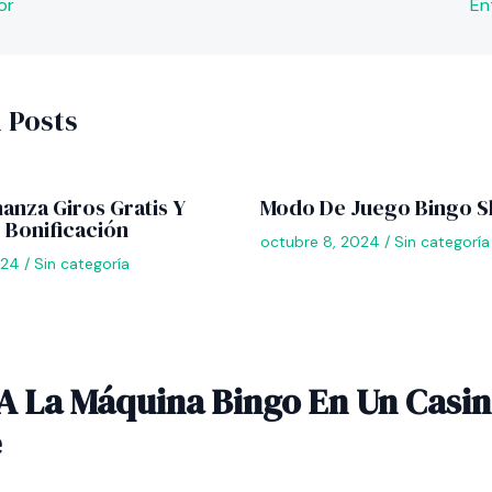
or
En
 Posts
anza Giros Gratis Y
Modo De Juego Bingo S
 Bonificación
octubre 8, 2024
/
Sin categoría
024
/
Sin categoría
A La Máquina Bingo En Un Casi
e