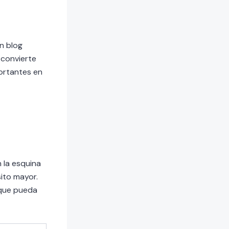
n blog
 convierte
ortantes en
 la esquina
sito mayor.
 que pueda