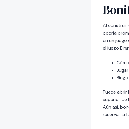
Boni
Al construir
podría promo
en un juego
el juego Bing
Cómo 
Jugar
Bingo 
Puede abrir 
superior de 
Aún así, bon
reservar la 