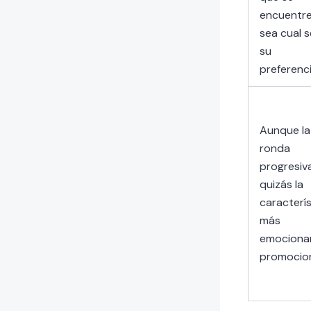
encuentre
sea cual 
su
preferenci
Aunque la
ronda
progresiv
quizás la
caracterís
más
emociona
promocio