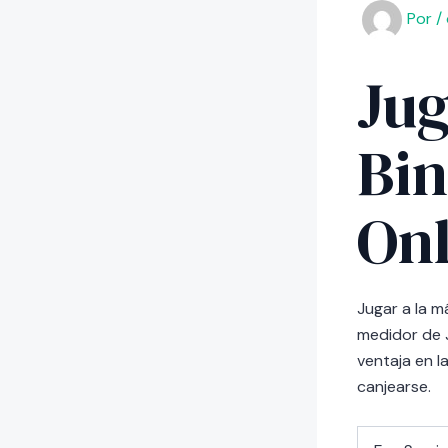
Por
/
Jug
Bin
Onl
Jugar a la m
medidor de 
ventaja en l
canjearse.