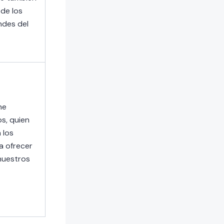
de los
ndes del
ne
s, quien
 los
a ofrecer
nuestros