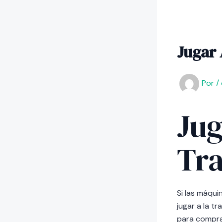
Jugar 
Por
/
Jug
Tra
Si las máqui
jugar a la t
para compras