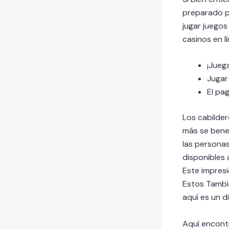
preparado pa
jugar juegos
casinos en l
¡Jueg
Jugar
El pa
Los cabilder
más se benef
las persona
disponibles 
Este impresi
Estos Tambié
aquí es un d
Aquí encontr