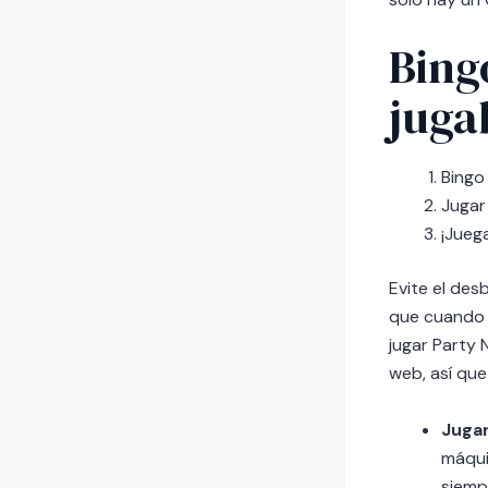
Bing
juga
Bingo
Jugar
¡Jueg
Evite el de
que cuando s
jugar Party 
web, así que
Jugar
máqui
siempr