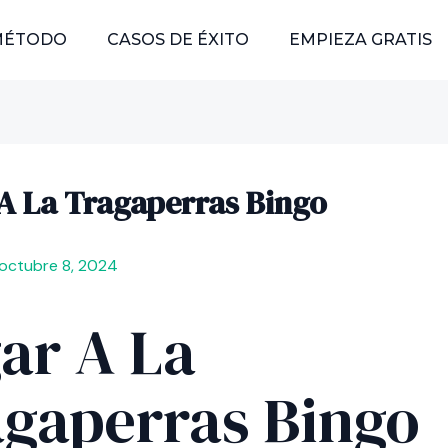
MÉTODO
CASOS DE ÉXITO
EMPIEZA GRATIS
A La Tragaperras Bingo
octubre 8, 2024
ar A La
gaperras Bingo