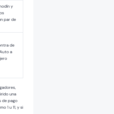
modín y
ios
un par de
ontra de
 Auto a
jero
ugadores,
irido una
as de pago
 1 u 11, y si