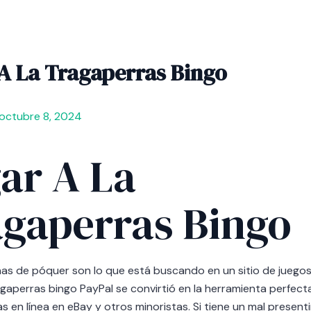
A La Tragaperras Bingo
octubre 8, 2024
ar A La
gaperras Bingo
nas de póquer son lo que está buscando en un sitio de juegos
ragaperras bingo PayPal se convirtió en la herramienta perfect
 en línea en eBay y otros minoristas. Si tiene un mal present