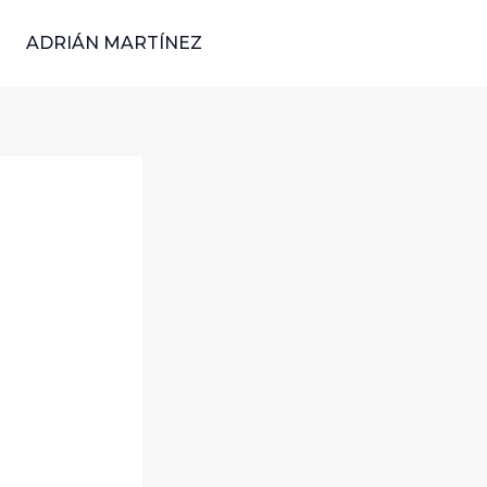
COMIEN
ADRIÁN MARTÍNEZ
ZA
AHORA