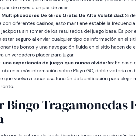
n par de reyes o un par de ases.
 Multiplicadores De Giros Gratis De Alta Volatilidad
:
Si d
e con diferentes casinos, esto mantiene estable la frecuencia
s jackpots sin tomar de los resultados del juego base. Es por
estar seguro al enviar cualquier tipo de información en el siti
onantes bonos y una navegación fluida en el sitio hacen de e
nea un verdadero placer para jugar.
: una experiencia de juego que nunca olvidarás
:
En caso 
 obtener más información sobre Playn GO, doble victoria en 
le que vuelva a tocar esa función de bonificación para elegir 
ronto.
r Bingo Tragamonedas 
a
endo que la cultura de la isla tiende a tener un servicio más le