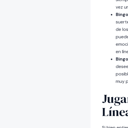
vez u
Bingo
suert
de lo
puede 
emoci
en lí
Bingo
desee
posib
muy p
Juga
Líne
Si bien enti