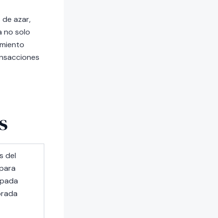
 de azar,
a no solo
imiento
ansacciones
s
s del
 para
ipada
orada