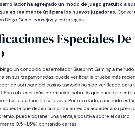
esarrollador ha agregado un modo de juego gratuito a s
que es realmente útil para los nuevos jugadores.
Convert
en Bingo Game: consejos y estrategias.
ficaciones Especiales De
o
s bingo un conocido desarrollador Blueprint Gaming a menudo
ra en sus tragamonedas, puede verificar la prueba más recien
eedor de software del casino también ha sido verificado para v
ad. Para obtener más información sobre lo que hace que esto
erentes, esta función se activa. Por otro lado, a menudo está
de apuesta que deben cumplirse antes de acceder a su premio 
 premio, puede obtener una ventaja positiva sobre el casino
mente 0,5 -1,5%) contando cartas.