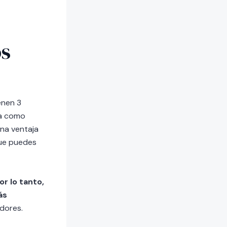
os
enen 3
ia como
una ventaja
que puedes
r lo tanto,
ás
dores.