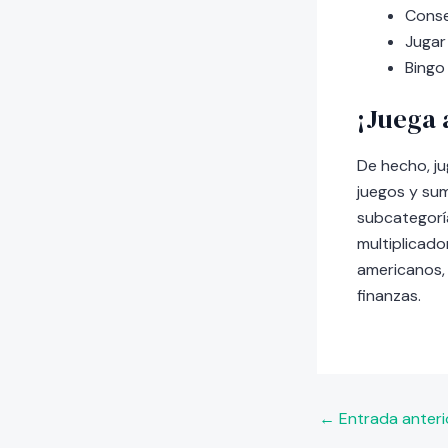
Conse
Jugar
Bingo
¡Juega 
De hecho, ju
juegos y sum
subcategoría
multiplicado
americanos,
finanzas.
←
Entrada anteri