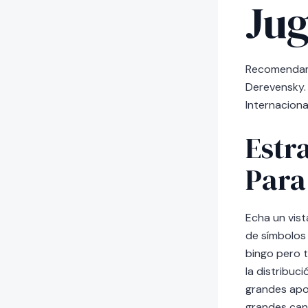
Jug
Recomendamo
Derevensky. 
Internaciona
Estr
Para
Echa un vist
de símbolos 
bingo pero 
la distribuc
grandes apo
grandes can