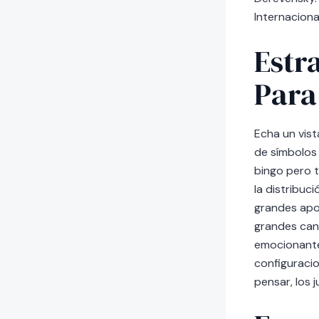
Internaciona
Estr
Para
Echa un vist
de símbolos 
bingo pero 
la distribuc
grandes apo
grandes can
emocionante
configuraci
pensar, los 