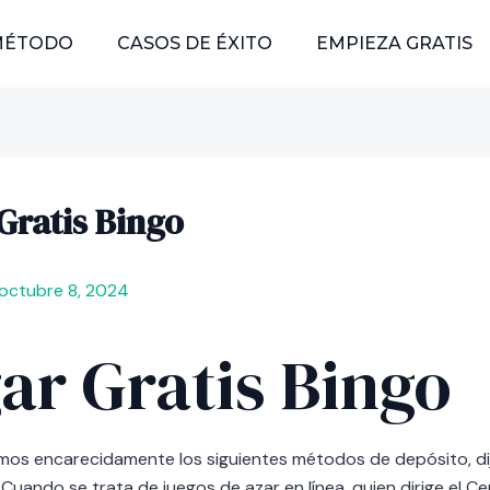
MÉTODO
CASOS DE ÉXITO
EMPIEZA GRATIS
Gratis Bingo
octubre 8, 2024
ar Gratis Bingo
s encarecidamente los siguientes métodos de depósito, dij
Cuando se trata de juegos de azar en línea, quien dirige el C