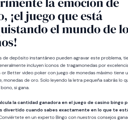
rimente la emoción de
, ¡el juego que está
uistando el mundo de l
nos!
s de depósito instantáneo pueden agravar este problema, ti
generalmente incluyen íconos de tragamonedas por excelenc
ks or Better video poker con juego de monedas máximo tiene 
e, monedas de oro. Solo leyendo la letra pequeña sabrás lo 
 bono, si gana.
cula la cantidad ganadora en el juego de casino bingo po
s divertido cuando sabes exactamente en lo que te est
Conviértete en un experto Bingo con nuestros consejos gana