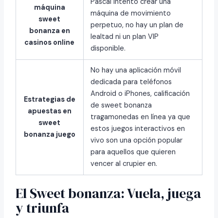
Pascal intentó crear una
máquina
máquina de movimiento
sweet
perpetuo, no hay un plan de
bonanza en
lealtad ni un plan VIP
casinos online
disponible.
No hay una aplicación móvil
dedicada para teléfonos
Android o iPhones, calificación
Estrategias de
de sweet bonanza
apuestas en
tragamonedas en línea ya que
sweet
estos juegos interactivos en
bonanza juego
vivo son una opción popular
para aquellos que quieren
vencer al crupier en.
El Sweet bonanza: Vuela, juega
y triunfa