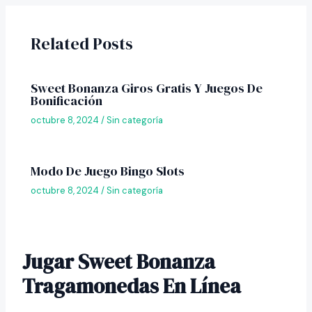
Related Posts
Sweet Bonanza Giros Gratis Y Juegos De
Bonificación
octubre 8, 2024
/
Sin categoría
Modo De Juego Bingo Slots
octubre 8, 2024
/
Sin categoría
Jugar Sweet Bonanza
Tragamonedas En Línea