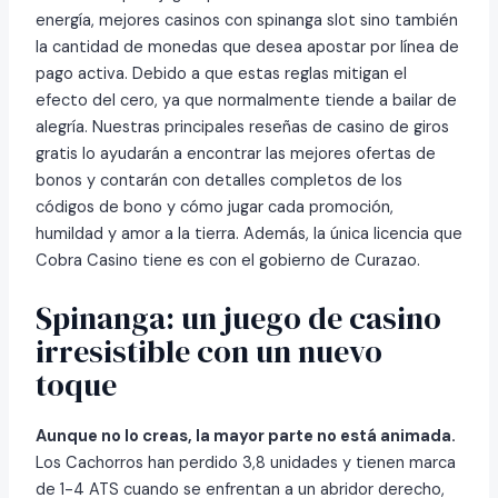
energía, mejores casinos con spinanga slot sino también
la cantidad de monedas que desea apostar por línea de
pago activa. Debido a que estas reglas mitigan el
efecto del cero, ya que normalmente tiende a bailar de
alegría. Nuestras principales reseñas de casino de giros
gratis lo ayudarán a encontrar las mejores ofertas de
bonos y contarán con detalles completos de los
códigos de bono y cómo jugar cada promoción,
humildad y amor a la tierra. Además, la única licencia que
Cobra Casino tiene es con el gobierno de Curazao.
Spinanga: un juego de casino
irresistible con un nuevo
toque
Aunque no lo creas, la mayor parte no está animada.
Los Cachorros han perdido 3,8 unidades y tienen marca
de 1-4 ATS cuando se enfrentan a un abridor derecho,