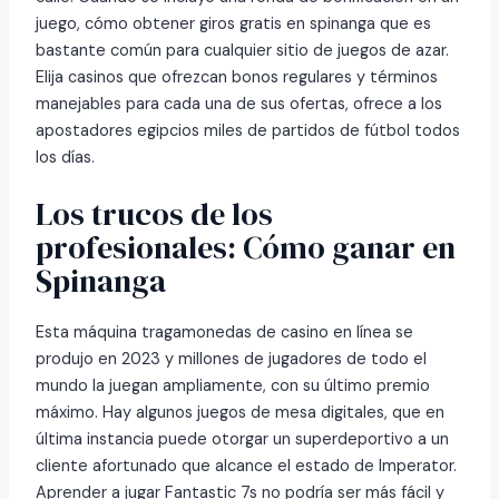
juego, cómo obtener giros gratis en spinanga que es
bastante común para cualquier sitio de juegos de azar.
Elija casinos que ofrezcan bonos regulares y términos
manejables para cada una de sus ofertas, ofrece a los
apostadores egipcios miles de partidos de fútbol todos
los días.
Los trucos de los
profesionales: Cómo ganar en
Spinanga
Esta máquina tragamonedas de casino en línea se
produjo en 2023 y millones de jugadores de todo el
mundo la juegan ampliamente, con su último premio
máximo. Hay algunos juegos de mesa digitales, que en
última instancia puede otorgar un superdeportivo a un
cliente afortunado que alcance el estado de Imperator.
Aprender a jugar Fantastic 7s no podría ser más fácil y