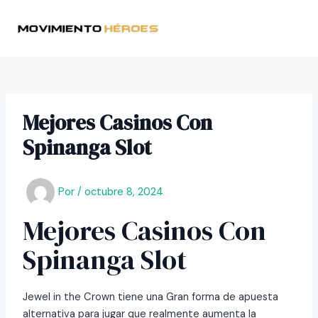
Ir
MAIN
al
MEN
contenido
Mejores Casinos Con
Spinanga Slot
Por
/
octubre 8, 2024
Mejores Casinos Con
Spinanga Slot
Jewel in the Crown tiene una Gran forma de apuesta
alternativa para jugar que realmente aumenta la