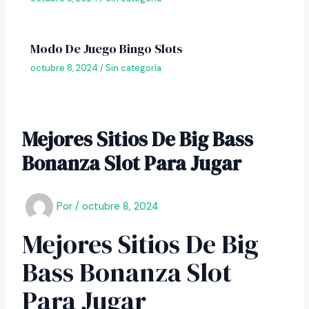
Modo De Juego Bingo Slots
octubre 8, 2024
/
Sin categoría
Mejores Sitios De Big Bass
Bonanza Slot Para Jugar
Por
/
octubre 8, 2024
Mejores Sitios De Big
Bass Bonanza Slot
Para Jugar