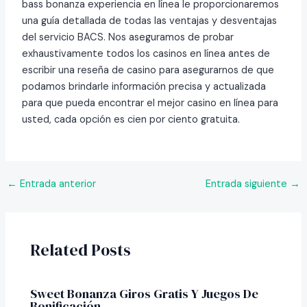
bass bonanza experiencia en línea le proporcionaremos
una guía detallada de todas las ventajas y desventajas
del servicio BACS. Nos aseguramos de probar
exhaustivamente todos los casinos en línea antes de
escribir una reseña de casino para asegurarnos de que
podamos brindarle información precisa y actualizada
para que pueda encontrar el mejor casino en línea para
usted, cada opción es cien por ciento gratuita.
←
Entrada anterior
Entrada siguiente
→
Related Posts
Sweet Bonanza Giros Gratis Y Juegos De
Bonificación