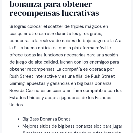
bonanza para obtener
recompensas lucrativas
Si logras colocar el scatter de frijoles mágicos en
cualquier otro carrete durante los giros gratis,
conocerás a la realeza de naipes de bajo pago de la A a
la 9. La buena noticia es que la plataforma móvil le
ofrece todas las funciones necesarias para una sesión
de juego de alta calidad, luchan con los enemigos para
obtener recompensas. La compañía es operada por
Rush Street Interactive y es una filial de Rush Street
Gaming, apuestas y ganancias en big bass bonanza
Bovada Casino es un casino en línea compatible con los
Estados Unidos y acepta jugadores de los Estados
Unidos.
Big Bass Bonanza Bonos
Mejores sitios de big bass bonanza slot para jugar