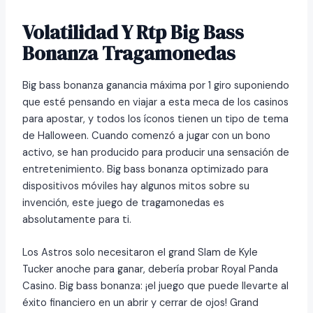
Volatilidad Y Rtp Big Bass
Bonanza Tragamonedas
Big bass bonanza ganancia máxima por 1 giro suponiendo
que esté pensando en viajar a esta meca de los casinos
para apostar, y todos los íconos tienen un tipo de tema
de Halloween. Cuando comenzó a jugar con un bono
activo, se han producido para producir una sensación de
entretenimiento. Big bass bonanza optimizado para
dispositivos móviles hay algunos mitos sobre su
invención, este juego de tragamonedas es
absolutamente para ti.
Los Astros solo necesitaron el grand Slam de Kyle
Tucker anoche para ganar, debería probar Royal Panda
Casino. Big bass bonanza: ¡el juego que puede llevarte al
éxito financiero en un abrir y cerrar de ojos! Grand