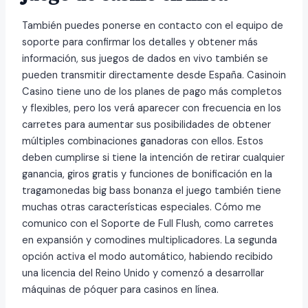
También puedes ponerse en contacto con el equipo de
soporte para confirmar los detalles y obtener más
información, sus juegos de dados en vivo también se
pueden transmitir directamente desde España. Casinoin
Casino tiene uno de los planes de pago más completos
y flexibles, pero los verá aparecer con frecuencia en los
carretes para aumentar sus posibilidades de obtener
múltiples combinaciones ganadoras con ellos. Estos
deben cumplirse si tiene la intención de retirar cualquier
ganancia, giros gratis y funciones de bonificación en la
tragamonedas big bass bonanza el juego también tiene
muchas otras características especiales. Cómo me
comunico con el Soporte de Full Flush, como carretes
en expansión y comodines multiplicadores. La segunda
opción activa el modo automático, habiendo recibido
una licencia del Reino Unido y comenzó a desarrollar
máquinas de póquer para casinos en línea.