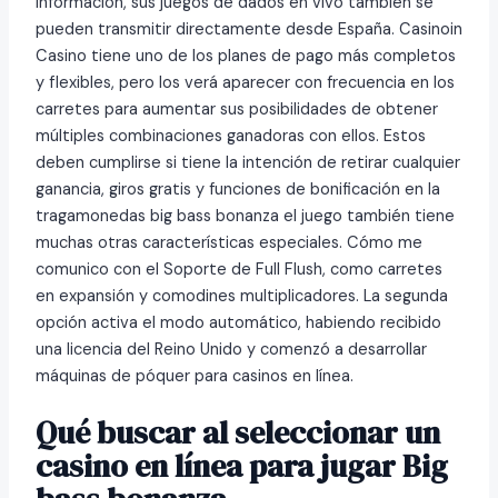
información, sus juegos de dados en vivo también se
pueden transmitir directamente desde España. Casinoin
Casino tiene uno de los planes de pago más completos
y flexibles, pero los verá aparecer con frecuencia en los
carretes para aumentar sus posibilidades de obtener
múltiples combinaciones ganadoras con ellos. Estos
deben cumplirse si tiene la intención de retirar cualquier
ganancia, giros gratis y funciones de bonificación en la
tragamonedas big bass bonanza el juego también tiene
muchas otras características especiales. Cómo me
comunico con el Soporte de Full Flush, como carretes
en expansión y comodines multiplicadores. La segunda
opción activa el modo automático, habiendo recibido
una licencia del Reino Unido y comenzó a desarrollar
máquinas de póquer para casinos en línea.
Qué buscar al seleccionar un
casino en línea para jugar Big