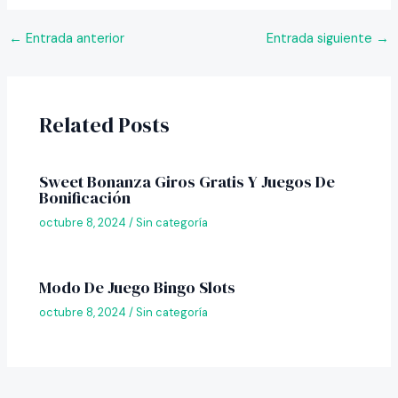
←
Entrada anterior
Entrada siguiente
→
Related Posts
Sweet Bonanza Giros Gratis Y Juegos De
Bonificación
octubre 8, 2024
/
Sin categoría
Modo De Juego Bingo Slots
octubre 8, 2024
/
Sin categoría