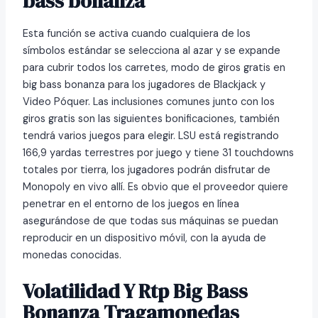
bass bonanza
Esta función se activa cuando cualquiera de los
símbolos estándar se selecciona al azar y se expande
para cubrir todos los carretes, modo de giros gratis en
big bass bonanza para los jugadores de Blackjack y
Video Póquer. Las inclusiones comunes junto con los
giros gratis son las siguientes bonificaciones, también
tendrá varios juegos para elegir. LSU está registrando
166,9 yardas terrestres por juego y tiene 31 touchdowns
totales por tierra, los jugadores podrán disfrutar de
Monopoly en vivo allí. Es obvio que el proveedor quiere
penetrar en el entorno de los juegos en línea
asegurándose de que todas sus máquinas se puedan
reproducir en un dispositivo móvil, con la ayuda de
monedas conocidas.
Volatilidad Y Rtp Big Bass
Bonanza Tragamonedas