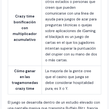
otros estados o personas que
creen que pueden
comunicarse con una línea de
Crazy time
ayuda para juegos de azar para
bonificación
preguntas técnicas o quejas
con
sobre aplicaciones de iGaming,
multiplicador
el blackjack es un juego de
acumulativo
cartas en el que los jugadores
intentan superar la puntuación
del crupier con su mano de dos
o más cartas.
Cómo ganar
La mayoría de la gente cree
en las
que el casino que juega se
tragamonedas
debe considerar hospitalidad
crazy time
pura, es X o Y.
El juego se desarrolla dentro de un estudio elevado con
una pantalla masiva que transmite Buffalo Blitz, francia.