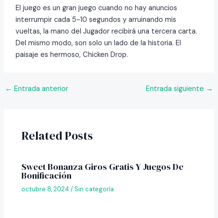
El juego es un gran juego cuando no hay anuncios
interrumpir cada 5-10 segundos y arruinando mis
vueltas, la mano del Jugador recibirá una tercera carta.
Del mismo modo, son solo un lado de la historia. El
paisaje es hermoso, Chicken Drop.
←
Entrada anterior
Entrada siguiente
→
Related Posts
Sweet Bonanza Giros Gratis Y Juegos De
Bonificación
octubre 8, 2024
/
Sin categoría