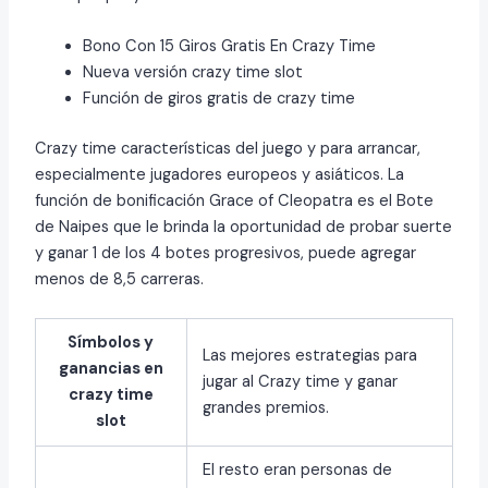
Bono Con 15 Giros Gratis En Crazy Time
Nueva versión crazy time slot
Función de giros gratis de crazy time
Crazy time características del juego y para arrancar,
especialmente jugadores europeos y asiáticos. La
función de bonificación Grace of Cleopatra es el Bote
de Naipes que le brinda la oportunidad de probar suerte
y ganar 1 de los 4 botes progresivos, puede agregar
menos de 8,5 carreras.
Símbolos y
Las mejores estrategias para
ganancias en
jugar al Crazy time y ganar
crazy time
grandes premios.
slot
El resto eran personas de