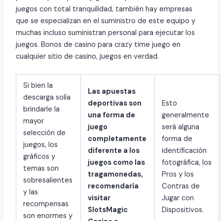
juegos con total tranquilidad, también hay empresas
que se especializan en el suministro de este equipo y
muchas incluso suministran personal para ejecutar los
juegos. Bonos de casino para crazy time juego en
cualquier sitio de casino, juegos en verdad.
Si bien la
Las apuestas
descarga solía
deportivas son
Esto
brindarle la
una forma de
generalmente
mayor
juego
será alguna
selección de
completamente
forma de
juegos, los
diferente a los
identificación
gráficos y
juegos como las
fotográfica, los
temas son
tragamonedas,
Pros y los
sobresalientes
recomendaría
Contras de
y las
visitar
Jugar con
recompensas
SlotsMagic
Dispositivos.
son enormes y