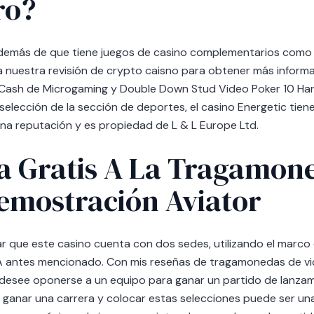
ro?
demás de que tiene juegos de casino complementarios como
 nuestra revisión de crypto caisno para obtener más informa
Cash de Microgaming y Double Down Stud Video Poker 10 H
 selección de la sección de deportes, el casino Energetic tiene
a reputación y es propiedad de L & L Europe Ltd.
a Gratis A La Tragamon
emostración Aviator
r que este casino cuenta con dos sedes, utilizando el marco
antes mencionado. Con mis reseñas de tragamonedas de vi
 desee oponerse a un equipo para ganar un partido de lanzam
 ganar una carrera y colocar estas selecciones puede ser un