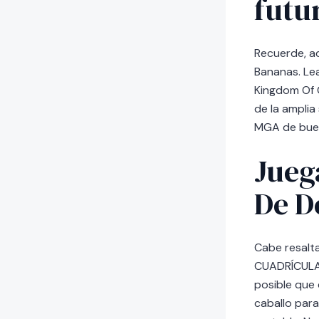
futu
Recuerde, a
Bananas. Lea
Kingdom Of 
de la amplia
MGA de buen
Jueg
De D
Cabe resalta
CUADRÍCULA 
posible que
caballo para