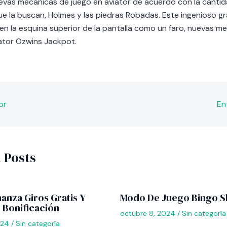
uevas mecánicas de juego en aviator de acuerdo con la canti
e la buscan, Holmes y las piedras Robadas. Este ingenioso grá
en la esquina superior de la pantalla como un faro, nuevas m
ator Ozwins Jackpot.
or
En
 Posts
anza Giros Gratis Y
Modo De Juego Bingo S
 Bonificación
octubre 8, 2024
/
Sin categoría
024
/
Sin categoría