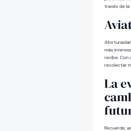
través de la
Avia
Afortunadame
más interesa
recibe. Con 
recolectar m
La e
camb
futu
Recuerde, a