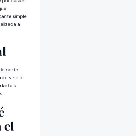
 por sesión
que
stante simple
ealizada a
al
 la parte
nte y no lo
udarte a
.
é
 el