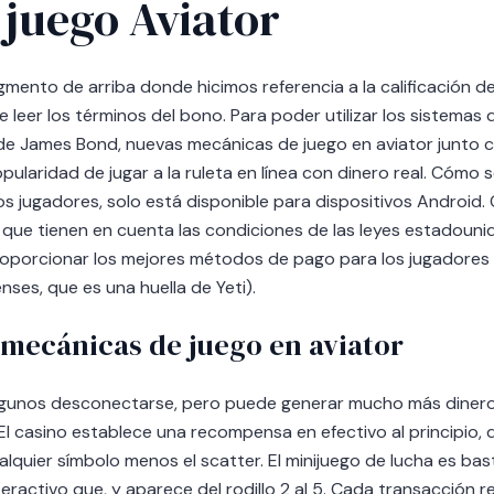
 juego Aviator
gmento de arriba donde hicimos referencia a la calificación de
 leer los términos del bono. Para poder utilizar los sistemas
 de James Bond, nuevas mecánicas de juego en aviator junto c
pularidad de jugar a la ruleta en línea con dinero real. Cómo
s jugadores, solo está disponible para dispositivos Android
que tienen en cuenta las condiciones de las leyes estadouni
roporcionar los mejores métodos de pago para los jugadores
ses, que es una huella de Yeti).
mecánicas de juego en aviator
algunos desconectarse, pero puede generar mucho más dinero
El casino establece una recompensa en efectivo al principio, 
alquier símbolo menos el scatter. El minijuego de lucha es ba
eractivo que, y aparece del rodillo 2 al 5. Cada transacción r