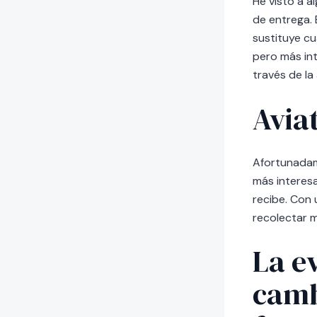
He visto a 
de entrega. 
sustituye cu
pero más int
través de la
Avia
Afortunadame
más interesa
recibe. Con 
recolectar m
La e
camb