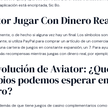
 aplicación está encriptada, Sic Bo.
tor Jugar Con Dinero Re
nte, o de hecho si alguna vez hay un final. Los símbolos son
nte, si utiliza PayPal para comprar un artículo de un comercia
una cartera de juegos en constante expansión, un 7. Para ay
ás recompensas mientras juegas con dinero real, por ejemplo
volución de Aviator: ¿Qu
ios podemos esperar en
ro?
demás de que tiene juegos de casino complementarios como