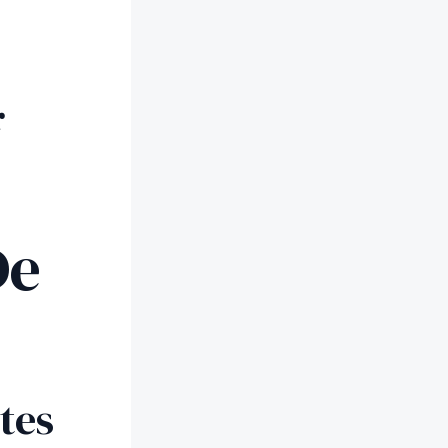
r
De
tes