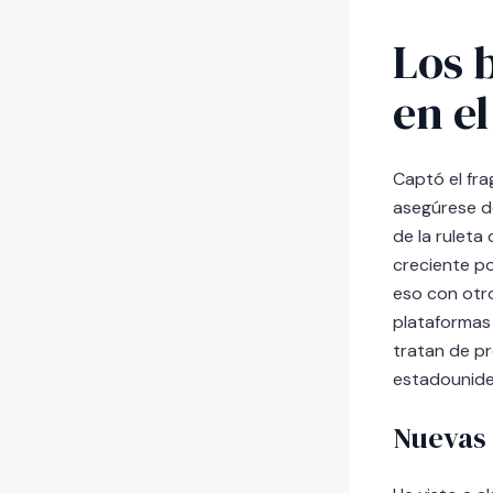
Los 
en el
Captó el fra
asegúrese de
de la ruleta
creciente po
eso con otro
plataformas 
tratan de p
estadouniden
Nuevas 