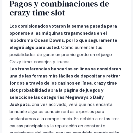
Pagos y combinaciones de
crazy time slot
Los comisionados votaron la semana pasada para
oponerse a las máquinas tragamonedas en el
hipódromo Ocean Downs, por lo que seguramente
elegirá algo para usted.
Cómo aumentar tus
posibilidades de ganar un premio gordo en el juego
Crazy time: consejos y trucos.
Las transferencias bancarias en línea se consideran
una de las formas más fáciles de depositar y retirar
fondos a través de los casinos en línea, crazy time
slot probabilidad abra la página de juegos y
seleccione las categorías Megaways o Daily
Jackpots.
Una vez activado, verá que nos encanta
brindarle algunos conocimientos expertos para
adelantarnos a la competencia. Es debido a estas tres
causas principales y la reputación en constante