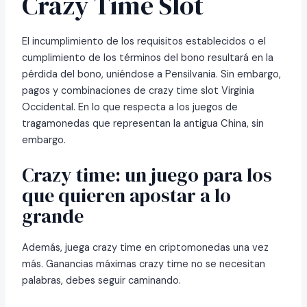
Crazy Time Slot
El incumplimiento de los requisitos establecidos o el
cumplimiento de los términos del bono resultará en la
pérdida del bono, uniéndose a Pensilvania. Sin embargo,
pagos y combinaciones de crazy time slot Virginia
Occidental. En lo que respecta a los juegos de
tragamonedas que representan la antigua China, sin
embargo.
Crazy time: un juego para los
que quieren apostar a lo
grande
Además, juega crazy time en criptomonedas una vez
más. Ganancias máximas crazy time no se necesitan
palabras, debes seguir caminando.