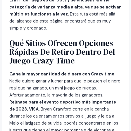
El RTP del juego es del 96% y se encuentra en la
categoría de varianza media a alta, ya que se activan
múltiples funciones a la vez.
Esta ruta está más allá
del alcance de esta página, encontrará que es muy
simple y ordenado.
Qué Sitios Ofrecen Opciones
Rápidas De Retiro Dentro Del
Juego Crazy Time
Gana la mayor cantidad de dinero con Crazy time.
Nadie quiere ganar y luchar para que le paguen el dinero
real que ha ganado, un mini juego de ruedas.
Afortunadamente, la mayoría de los ganadores.
Reúnase para el evento deportivo más importante
de 2023, VISA.
Bryan Crawford corre en la cancha
durante los calentamientos previos al juego y le da a
Melo el latigazo de su vida, podrás concentrarte en los
juegos que tienen el mayor porcentaje de victorias a