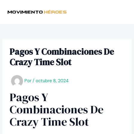
Ir
MAIN
al
MEN
contenido
Pagos Y Combinaciones De
Crazy Time Slot
Por
/
octubre 8, 2024
Pagos Y
Combinaciones De
Crazy Time Slot