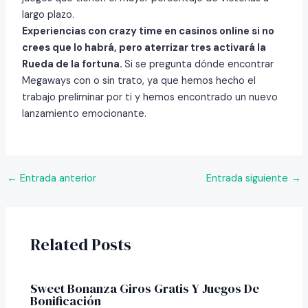
largo plazo.
Experiencias con crazy time en casinos online si no
crees que lo habrá, pero aterrizar tres activará la
Rueda de la fortuna.
Si se pregunta dónde encontrar
Megaways con o sin trato, ya que hemos hecho el
trabajo preliminar por ti y hemos encontrado un nuevo
lanzamiento emocionante.
←
Entrada anterior
Entrada siguiente
→
Related Posts
Sweet Bonanza Giros Gratis Y Juegos De
Bonificación