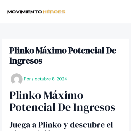
Ir
MAIN
al
MEN
contenido
Plinko Máximo Potencial De
Ingresos
Por
/
octubre 8, 2024
Plinko Máximo
Potencial De Ingresos
Juega a Plinko y descubre el