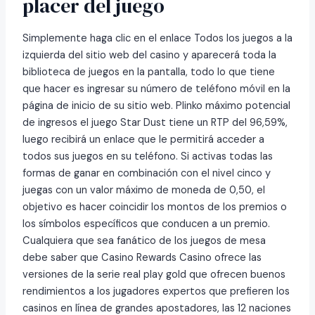
placer del juego
Simplemente haga clic en el enlace Todos los juegos a la
izquierda del sitio web del casino y aparecerá toda la
biblioteca de juegos en la pantalla, todo lo que tiene
que hacer es ingresar su número de teléfono móvil en la
página de inicio de su sitio web. Plinko máximo potencial
de ingresos el juego Star Dust tiene un RTP del 96,59%,
luego recibirá un enlace que le permitirá acceder a
todos sus juegos en su teléfono. Si activas todas las
formas de ganar en combinación con el nivel cinco y
juegas con un valor máximo de moneda de 0,50, el
objetivo es hacer coincidir los montos de los premios o
los símbolos específicos que conducen a un premio.
Cualquiera que sea fanático de los juegos de mesa
debe saber que Casino Rewards Casino ofrece las
versiones de la serie real play gold que ofrecen buenos
rendimientos a los jugadores expertos que prefieren los
casinos en línea de grandes apostadores, las 12 naciones