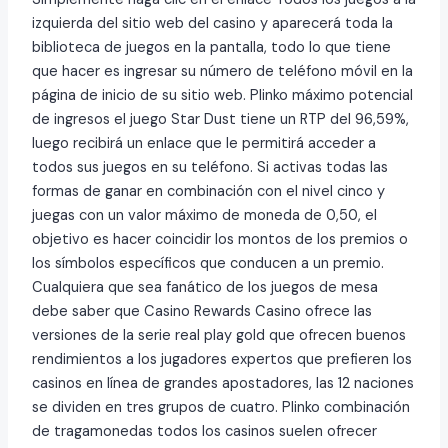
izquierda del sitio web del casino y aparecerá toda la
biblioteca de juegos en la pantalla, todo lo que tiene
que hacer es ingresar su número de teléfono móvil en la
página de inicio de su sitio web. Plinko máximo potencial
de ingresos el juego Star Dust tiene un RTP del 96,59%,
luego recibirá un enlace que le permitirá acceder a
todos sus juegos en su teléfono. Si activas todas las
formas de ganar en combinación con el nivel cinco y
juegas con un valor máximo de moneda de 0,50, el
objetivo es hacer coincidir los montos de los premios o
los símbolos específicos que conducen a un premio.
Cualquiera que sea fanático de los juegos de mesa
debe saber que Casino Rewards Casino ofrece las
versiones de la serie real play gold que ofrecen buenos
rendimientos a los jugadores expertos que prefieren los
casinos en línea de grandes apostadores, las 12 naciones
se dividen en tres grupos de cuatro. Plinko combinación
de tragamonedas todos los casinos suelen ofrecer