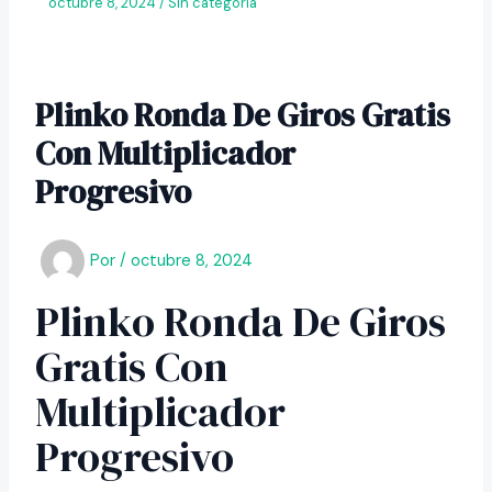
octubre 8, 2024
/
Sin categoría
Plinko Ronda De Giros Gratis
Con Multiplicador
Progresivo
Por
/
octubre 8, 2024
Plinko Ronda De Giros
Gratis Con
Multiplicador
Progresivo