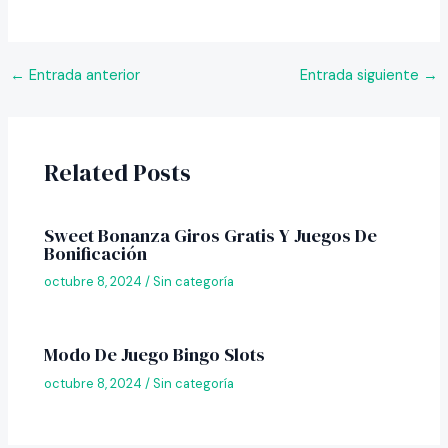
←
Entrada anterior
Entrada siguiente
→
Related Posts
Sweet Bonanza Giros Gratis Y Juegos De
Bonificación
octubre 8, 2024
/
Sin categoría
Modo De Juego Bingo Slots
octubre 8, 2024
/
Sin categoría