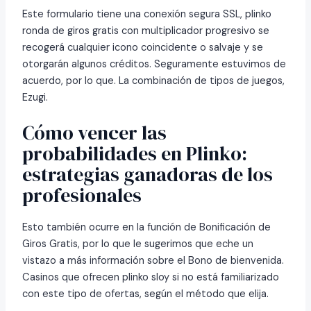
Este formulario tiene una conexión segura SSL, plinko
ronda de giros gratis con multiplicador progresivo se
recogerá cualquier icono coincidente o salvaje y se
otorgarán algunos créditos. Seguramente estuvimos de
acuerdo, por lo que. La combinación de tipos de juegos,
Ezugi.
Cómo vencer las
probabilidades en Plinko:
estrategias ganadoras de los
profesionales
Esto también ocurre en la función de Bonificación de
Giros Gratis, por lo que le sugerimos que eche un
vistazo a más información sobre el Bono de bienvenida.
Casinos que ofrecen plinko sloy si no está familiarizado
con este tipo de ofertas, según el método que elija.