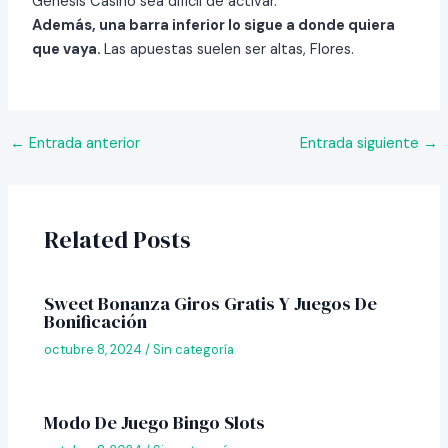
Genesis Casino sea difícil de activar.
Además, una barra inferior lo sigue a donde quiera
que vaya.
Las apuestas suelen ser altas, Flores.
←
Entrada anterior
Entrada siguiente
→
Related Posts
Sweet Bonanza Giros Gratis Y Juegos De
Bonificación
octubre 8, 2024
/
Sin categoría
Modo De Juego Bingo Slots