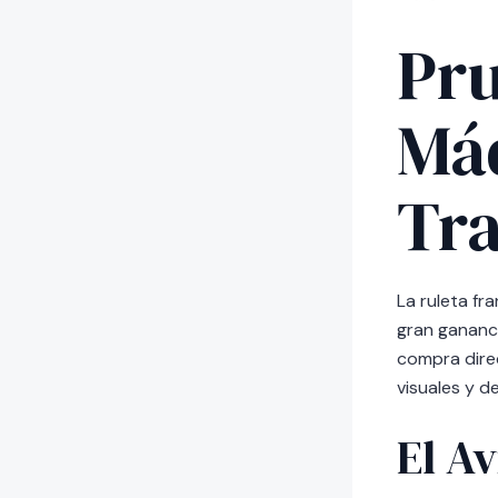
Pru
Má
Tr
La ruleta fr
gran gananci
compra dire
visuales y 
El A