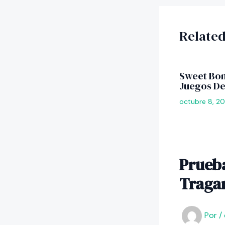
Related
Sweet Bon
Juegos De
octubre 8, 2
Prueb
Traga
Por
/