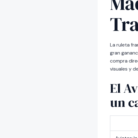
Má
Tr
La ruleta fr
gran gananci
compra dire
visuales y 
El A
un 