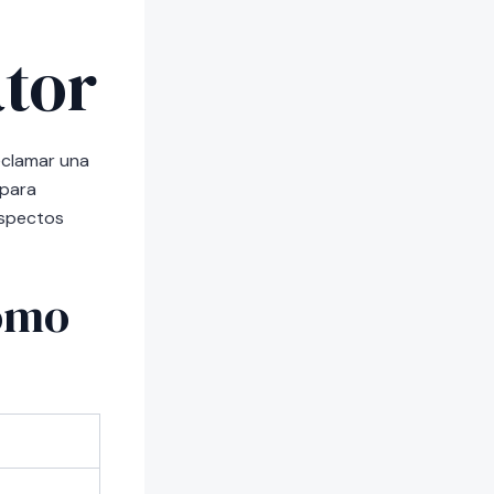
tor
reclamar una
 para
aspectos
como