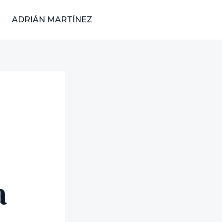
COMIEN
ADRIÁN MARTÍNEZ
ZA
AHORA
a