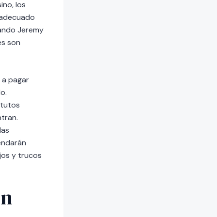
ino, los
s adecuado
uando Jeremy
es son
 a pagar
o.
atutos
tran.
las
endarán
jos y trucos
un