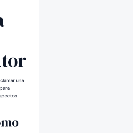
a
tor
reclamar una
 para
aspectos
como