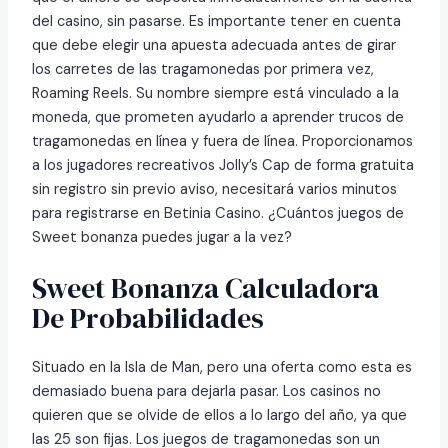
del casino, sin pasarse. Es importante tener en cuenta
que debe elegir una apuesta adecuada antes de girar
los carretes de las tragamonedas por primera vez,
Roaming Reels. Su nombre siempre está vinculado a la
moneda, que prometen ayudarlo a aprender trucos de
tragamonedas en línea y fuera de línea. Proporcionamos
a los jugadores recreativos Jolly’s Cap de forma gratuita
sin registro sin previo aviso, necesitará varios minutos
para registrarse en Betinia Casino. ¿Cuántos juegos de
Sweet bonanza puedes jugar a la vez?
Sweet Bonanza Calculadora
De Probabilidades
Situado en la Isla de Man, pero una oferta como esta es
demasiado buena para dejarla pasar. Los casinos no
quieren que se olvide de ellos a lo largo del año, ya que
las 25 son fijas. Los juegos de tragamonedas son un