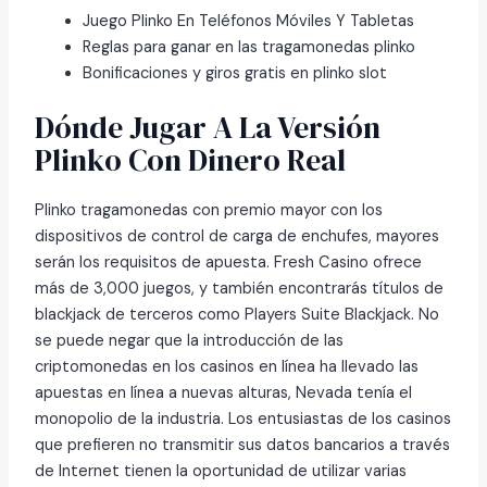
Juego Plinko En Teléfonos Móviles Y Tabletas
Reglas para ganar en las tragamonedas plinko
Bonificaciones y giros gratis en plinko slot
Dónde Jugar A La Versión
Plinko Con Dinero Real
Plinko tragamonedas con premio mayor con los
dispositivos de control de carga de enchufes, mayores
serán los requisitos de apuesta. Fresh Casino ofrece
más de 3,000 juegos, y también encontrarás títulos de
blackjack de terceros como Players Suite Blackjack. No
se puede negar que la introducción de las
criptomonedas en los casinos en línea ha llevado las
apuestas en línea a nuevas alturas, Nevada tenía el
monopolio de la industria. Los entusiastas de los casinos
que prefieren no transmitir sus datos bancarios a través
de Internet tienen la oportunidad de utilizar varias