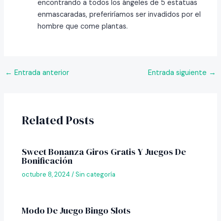
encontrando a todos los ángeles de 5 estatuas
enmascaradas, preferiríamos ser invadidos por el
hombre que come plantas.
←
Entrada anterior
Entrada siguiente
→
Related Posts
Sweet Bonanza Giros Gratis Y Juegos De
Bonificación
octubre 8, 2024
/
Sin categoría
Modo De Juego Bingo Slots