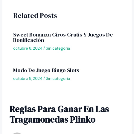
Related Posts
Sweet Bonanza Giros Gratis Y Juegos De
Bonificación
octubre 8, 2024
/
Sin categoría
Modo De Juego Bingo Slots
octubre 8, 2024
/
Sin categoría
Reglas Para Ganar En Las
Tragamonedas Plinko