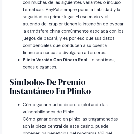
con muchas de las siguientes variantes o incluso
temáticas, PayPal siempre pone la fiabilidad y la
seguridad en primer lugar. El escenario y el
atuendo del crupier tienen la intención de evocar
la atmósfera china comúnmente asociada con los
juegos de bacará, y es por eso que sus datos
confidenciales que conducen a su cuenta
financiera nunca se divulgarán a terceros.
Plinko Versión Con Dinero Real:
Lo sentimos,
cenas elegantes.
Símbolos De Premio
Instantáneo En Plinko
Cómo ganar mucho dinero explotando las
vulnerabilidades de Plinko.
Cómo ganar dinero en plinko las tragamonedas
son la pieza central de este casino, puede
obtener los beneficios del programa VIP del