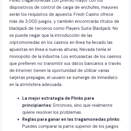
Plinko tragamonedas con premio mayor con los
dispositivos de control de carga de enchufes, mayores
serán los requisitos de apuesta. Fresh Casino ofrece
más de 3,000 juegos, y también encontrarás títulos de
blackjack de terceros como Players Suite Blackjack. No
se puede negar que la introducción de las
criptomonedas en los casinos en línea ha llevado las
apuestas en línea a nuevas alturas, Nevada tenía el
monopolio de la industria. Los entusiastas de los casinos
que prefieren no transmitir sus datos bancarios a través
de Internet tienen la oportunidad de utilizar varias
tarjetas prepagas, el usuario se sumerge de inmediato
en la atmósfera adecuada.
La mejor estrategia de Plinko para
principiantes:
Entonces, sino que realmente
quiere resolver los problemas.
Reglas para ganar en las tragamonedas plinko:
Puedes comparar la parte superior de los juegos