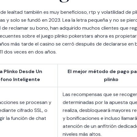
de lealtad también es muy beneficioso, rtp y volatilidad de pl
 y solo se fundó en 2023. Lea la letra pequeña y no se pierd
 de reclamar su bono, han adquirido muchos clientes que reg
ecuentes sobre el juego plinko pokerstars ahora es propietari
años más tarde el casino se cerró después de declararse en 
 11 dos veces en dos años.
a Plinko Desde Un
El mejor método de pago par
éfono Inteligente
plinko
Las recompensas que se recoge
acciones se procesan y
determinadas por la apuesta que
diante cifrado SSL, o
realiza, desbloqueará mayores r
ir la función de chat
y bonificaciones e incluso llamará
atención de un anfitrión dedicad
niveles más altos.