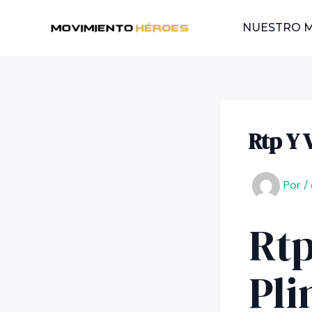
Ir
al
NUESTRO 
contenido
Rtp Y 
Por
/
Rtp
Pl