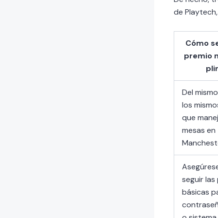
de Playtech,
Cómo se
premio 
pli
Del mism
los mismo
que manej
mesas en
Mancheste
Asegúres
seguir las
básicas p
contraseñ
o sistema.