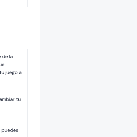
 de la
ue
tu juego a
cambiar tu
, puedes