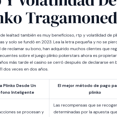
inko Tragamoned
de lealtad también es muy beneficioso, rtp y volatilidad de pl
 y solo se fundó en 2023. Lea la letra pequeña y no se pierd
 de reclamar su bono, han adquirido muchos clientes que reg
ecuentes sobre el juego plinko pokerstars ahora es propietari
años más tarde el casino se cerró después de declararse en 
 11 dos veces en dos años.
a Plinko Desde Un
El mejor método de pago par
éfono Inteligente
plinko
Las recompensas que se recoge
acciones se procesan y
determinadas por la apuesta que