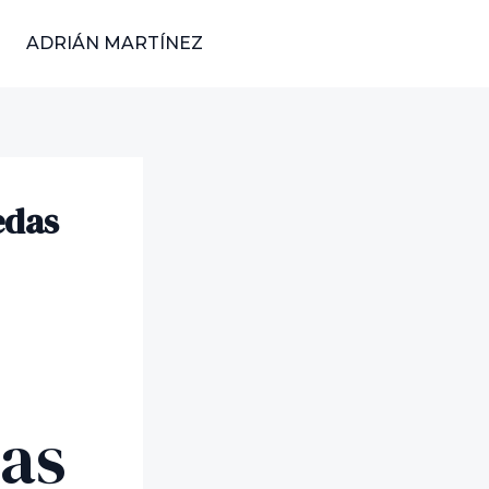
COMIEN
ADRIÁN MARTÍNEZ
ZA
AHORA
edas
as