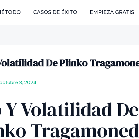
MÉTODO
CASOS DE ÉXITO
EMPIEZA GRATIS
Volatilidad De Plinko Tragamon
octubre 8, 2024
 Y Volatilidad De
inko Tragamoned