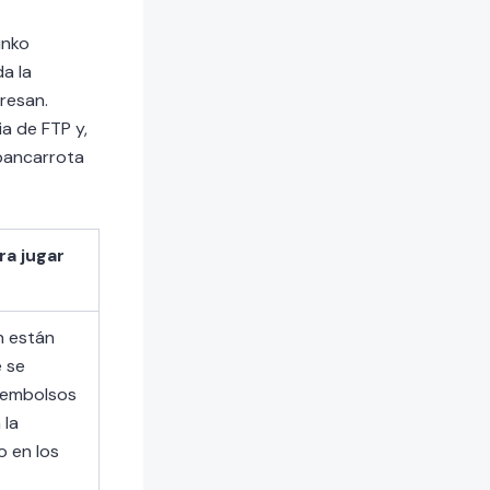
inko
a la
resan.
a de FTP y,
bancarrota
a jugar
n están
 se
eembolsos
 la
o en los