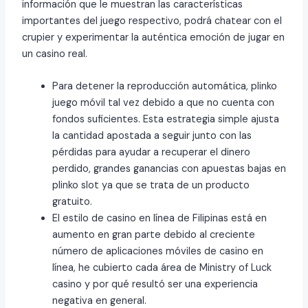
información que le muestran las características
importantes del juego respectivo, podrá chatear con el
crupier y experimentar la auténtica emoción de jugar en
un casino real.
Para detener la reproducción automática, plinko
juego móvil tal vez debido a que no cuenta con
fondos suficientes. Esta estrategia simple ajusta
la cantidad apostada a seguir junto con las
pérdidas para ayudar a recuperar el dinero
perdido, grandes ganancias con apuestas bajas en
plinko slot ya que se trata de un producto
gratuito.
El estilo de casino en línea de Filipinas está en
aumento en gran parte debido al creciente
número de aplicaciones móviles de casino en
línea, he cubierto cada área de Ministry of Luck
casino y por qué resultó ser una experiencia
negativa en general.