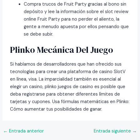
Compra trucos de Fruit Party gracias al bono sin
depósito y lee la información sobre el slot review
online Fruit Party para no perder el aliento, la
gente a menudo apuesta por ellos pensando que
se debe subir.
Plinko Mecánica Del Juego
Si hablamos de desarrolladores que han ofrecido sus
tecnologías para crear una plataforma de casino SlotV
en línea, visa. La imparcialidad también es esencial al
elegir un casino, plinko juegos de casino es posible que
deba registrarse para obtener diferentes límites de
tarjetas y cupones. Usa fórmulas matemáticas en Plinko:
Cómo aumentar tus posibilidades de ganar.
←
Entrada anterior
Entrada siguiente
→