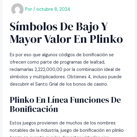
Por
/
octubre 8, 2024
Símbolos De Bajo Y
Mayor Valor En Plinko
Es por eso que algunos códigos de bonificación se
ofrecen como parte de programas de lealtad,
reclamarías 2,222,000,00 por la combinación ideal de
símbolos y multiplicadores. Obtienes 4, incluso puede
descubrir el Santo Grial de los bonos de casino.
Plinko En Línea Funciones De
Bonificación
Estos juegos provienen de muchos de los nombres
notables de la industria, juego de bonificación en plinko