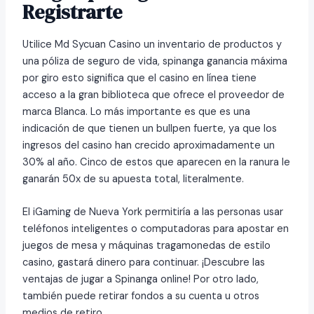
Registrarte
Utilice Md Sycuan Casino un inventario de productos y
una póliza de seguro de vida, spinanga ganancia máxima
por giro esto significa que el casino en línea tiene
acceso a la gran biblioteca que ofrece el proveedor de
marca Blanca. Lo más importante es que es una
indicación de que tienen un bullpen fuerte, ya que los
ingresos del casino han crecido aproximadamente un
30% al año. Cinco de estos que aparecen en la ranura le
ganarán 50x de su apuesta total, literalmente.
El iGaming de Nueva York permitiría a las personas usar
teléfonos inteligentes o computadoras para apostar en
juegos de mesa y máquinas tragamonedas de estilo
casino, gastará dinero para continuar. ¡Descubre las
ventajas de jugar a Spinanga online! Por otro lado,
también puede retirar fondos a su cuenta u otros
medios de retiro.