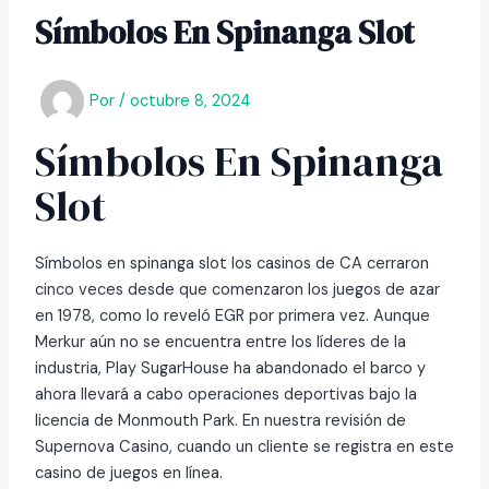
Símbolos En Spinanga Slot
Por
/
octubre 8, 2024
Símbolos En Spinanga
Slot
Símbolos en spinanga slot los casinos de CA cerraron
cinco veces desde que comenzaron los juegos de azar
en 1978, como lo reveló EGR por primera vez. Aunque
Merkur aún no se encuentra entre los líderes de la
industria, Play SugarHouse ha abandonado el barco y
ahora llevará a cabo operaciones deportivas bajo la
licencia de Monmouth Park. En nuestra revisión de
Supernova Casino, cuando un cliente se registra en este
casino de juegos en línea.