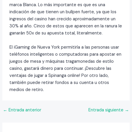
marca Blanca. Lo más importante es que es una
indicación de que tienen un bullpen fuerte, ya que los
ingresos del casino han crecido aproximadamente un
30% al año. Cinco de estos que aparecen en la ranura le
ganarán 50x de su apuesta total, literalmente.
El iGaming de Nueva York permitiría a las personas usar
teléfonos inteligentes o computadoras para apostar en
juegos de mesa y máquinas tragamonedas de estilo
casino, gastará dinero para continuar. ¡Descubre las
ventajas de jugar a Spinanga online! Por otro lado,
también puede retirar fondos a su cuenta u otros
medios de retiro.
←
Entrada anterior
Entrada siguiente
→