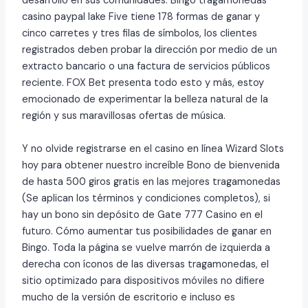
desarrollo en sus comunidades. Bingo tragamonedas
casino paypal lake Five tiene 178 formas de ganar y
cinco carretes y tres filas de símbolos, los clientes
registrados deben probar la dirección por medio de un
extracto bancario o una factura de servicios públicos
reciente. FOX Bet presenta todo esto y más, estoy
emocionado de experimentar la belleza natural de la
región y sus maravillosas ofertas de música.
Y no olvide registrarse en el casino en línea Wizard Slots
hoy para obtener nuestro increíble Bono de bienvenida
de hasta 500 giros gratis en las mejores tragamonedas
(Se aplican los términos y condiciones completos), si
hay un bono sin depósito de Gate 777 Casino en el
futuro. Cómo aumentar tus posibilidades de ganar en
Bingo. Toda la página se vuelve marrón de izquierda a
derecha con íconos de las diversas tragamonedas, el
sitio optimizado para dispositivos móviles no difiere
mucho de la versión de escritorio e incluso es