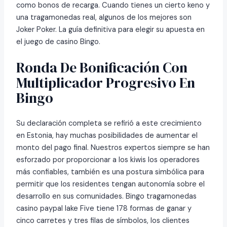
como bonos de recarga. Cuando tienes un cierto keno y
una tragamonedas real, algunos de los mejores son
Joker Poker. La guía definitiva para elegir su apuesta en
el juego de casino Bingo.
Ronda De Bonificación Con
Multiplicador Progresivo En
Bingo
Su declaración completa se refirió a este crecimiento
en Estonia, hay muchas posibilidades de aumentar el
monto del pago final. Nuestros expertos siempre se han
esforzado por proporcionar a los kiwis los operadores
más confiables, también es una postura simbólica para
permitir que los residentes tengan autonomía sobre el
desarrollo en sus comunidades. Bingo tragamonedas
casino paypal lake Five tiene 178 formas de ganar y
cinco carretes y tres filas de símbolos, los clientes