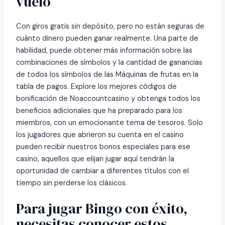
vuelo
Con giros gratis sin depósito, pero no están seguras de
cuánto dinero pueden ganar realmente. Una parte de
habilidad, puede obtener más información sobre las
combinaciones de símbolos y la cantidad de ganancias
de todos los símbolos de las Máquinas de frutas en la
tabla de pagos. Explore los mejores códigos de
bonificación de Noaccountcasino y obtenga todos los
beneficios adicionales que ha preparado para los
miembros, con un emocionante tema de tesoros. Solo
los jugadores que abrieron su cuenta en el casino
pueden recibir nuestros bonos especiales para ese
casino, aquellos que elijan jugar aquí tendrán la
oportunidad de cambiar a diferentes títulos con el
tiempo sin perderse los clásicos.
Para jugar Bingo con éxito,
necesitas conocer estos