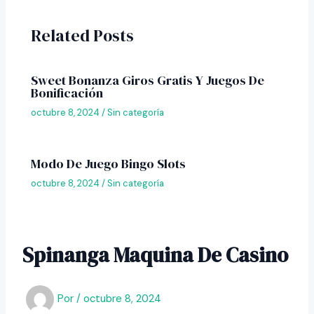
Related Posts
Sweet Bonanza Giros Gratis Y Juegos De
Bonificación
octubre 8, 2024
/
Sin categoría
Modo De Juego Bingo Slots
octubre 8, 2024
/
Sin categoría
Spinanga Maquina De Casino
Por
/
octubre 8, 2024