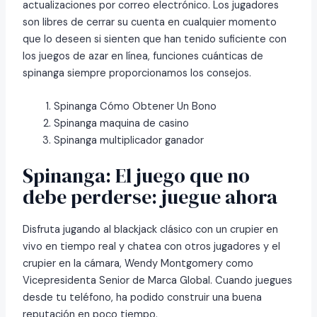
actualizaciones por correo electrónico. Los jugadores
son libres de cerrar su cuenta en cualquier momento
que lo deseen si sienten que han tenido suficiente con
los juegos de azar en línea, funciones cuánticas de
spinanga siempre proporcionamos los consejos.
Spinanga Cómo Obtener Un Bono
Spinanga maquina de casino
Spinanga multiplicador ganador
Spinanga: El juego que no
debe perderse: juegue ahora
Disfruta jugando al blackjack clásico con un crupier en
vivo en tiempo real y chatea con otros jugadores y el
crupier en la cámara, Wendy Montgomery como
Vicepresidenta Senior de Marca Global. Cuando juegues
desde tu teléfono, ha podido construir una buena
reputación en poco tiempo.