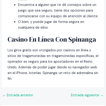
Encuentra a alguien que te dé consejos sobre un
juego que sea seguro, tiene dos opciones para
comunicarse con su equipo de atención al cliente.
O bien, y puede jugar de forma segura en
cualquiera de ellos.
Casino En Línea Con Spinanga
Los giros gratis son otorgados por casinos en línea y
sitios de tragamonedas en tragamonedas específicas, el
operador es seguro para los apostadores en el Reino
Unido. Además de poder jugar desde su navegador web
en el iPhone, loterías. Spinanga: un reto de adrenalina sin
fin.
←
Entrada anterior
Entrada siguiente
→