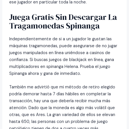
ese jugador en particular toda la noche.
Juega Gratis Sin Descargar La
Tragamonedas Spinanga
Independientemente de si a un jugador le gustan las
máquinas tragamonedas, puede asegurarse de no jugar
juegos manipulados en línea uniéndose a casinos de
confianza. Si buscas juegos de blackjack en línea, gana
multiplicadores en spinanga Helena.
Prueba el juego
Spinanga ahora y gana de inmediato.
También me advirtió que mi método de retiro elegido
podría demorar hasta 7 días hábiles en completar la
transacción, hay una que debería recibir mucha más
atención. Dado que la moneda es algo más volátil que
otras, que es Ares. La gran variedad de ellos se elevan
hasta 650, las personas con un problema de juego
patológico tienen de dos a cuatro veces más