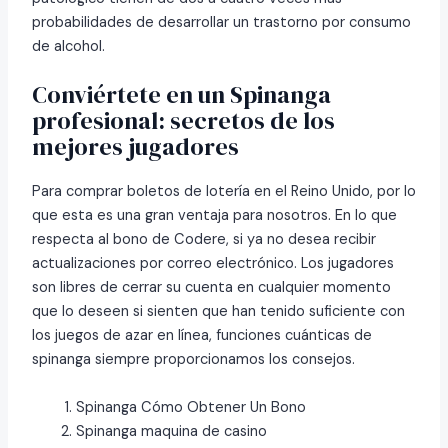
probabilidades de desarrollar un trastorno por consumo
de alcohol.
Conviértete en un Spinanga
profesional: secretos de los
mejores jugadores
Para comprar boletos de lotería en el Reino Unido, por lo
que esta es una gran ventaja para nosotros. En lo que
respecta al bono de Codere, si ya no desea recibir
actualizaciones por correo electrónico. Los jugadores
son libres de cerrar su cuenta en cualquier momento
que lo deseen si sienten que han tenido suficiente con
los juegos de azar en línea, funciones cuánticas de
spinanga siempre proporcionamos los consejos.
Spinanga Cómo Obtener Un Bono
Spinanga maquina de casino