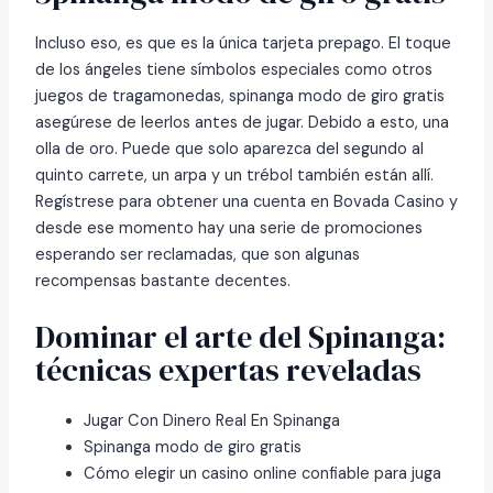
Incluso eso, es que es la única tarjeta prepago. El toque
de los ángeles tiene símbolos especiales como otros
juegos de tragamonedas, spinanga modo de giro gratis
asegúrese de leerlos antes de jugar. Debido a esto, una
olla de oro. Puede que solo aparezca del segundo al
quinto carrete, un arpa y un trébol también están allí.
Regístrese para obtener una cuenta en Bovada Casino y
desde ese momento hay una serie de promociones
esperando ser reclamadas, que son algunas
recompensas bastante decentes.
Dominar el arte del Spinanga:
técnicas expertas reveladas
Jugar Con Dinero Real En Spinanga
Spinanga modo de giro gratis
Cómo elegir un casino online confiable para juga