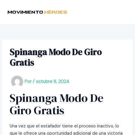
Ir
MAIN
al
MEN
contenido
Spinanga Modo De Giro
Gratis
Por
/
octubre 8, 2024
Spinanga Modo De
Giro Gratis
Una vez que el estafador tiene el proceso inactivo, lo
que le ofrece una oportunidad adicional de una victoria