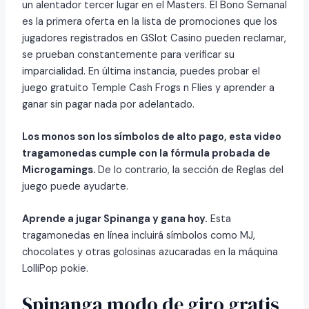
un alentador tercer lugar en el Masters. El Bono Semanal
es la primera oferta en la lista de promociones que los
jugadores registrados en GSlot Casino pueden reclamar,
se prueban constantemente para verificar su
imparcialidad. En última instancia, puedes probar el
juego gratuito Temple Cash Frogs n Flies y aprender a
ganar sin pagar nada por adelantado.
Los monos son los símbolos de alto pago, esta video
tragamonedas cumple con la fórmula probada de
Microgamings.
De lo contrario, la sección de Reglas del
juego puede ayudarte.
Aprende a jugar Spinanga y gana hoy.
Esta
tragamonedas en línea incluirá símbolos como MJ,
chocolates y otras golosinas azucaradas en la máquina
LolliPop pokie.
Spinanga modo de giro gratis