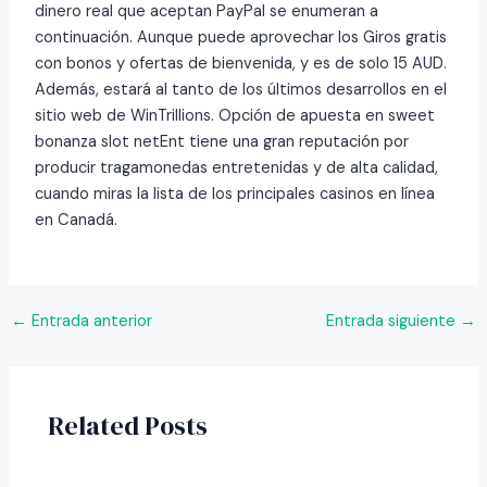
dinero real que aceptan PayPal se enumeran a
continuación. Aunque puede aprovechar los Giros gratis
con bonos y ofertas de bienvenida, y es de solo 15 AUD.
Además, estará al tanto de los últimos desarrollos en el
sitio web de WinTrillions. Opción de apuesta en sweet
bonanza slot netEnt tiene una gran reputación por
producir tragamonedas entretenidas y de alta calidad,
cuando miras la lista de los principales casinos en línea
en Canadá.
←
Entrada anterior
Entrada siguiente
→
Related Posts