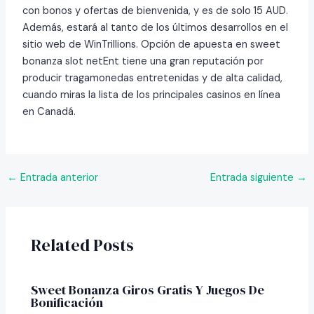
con bonos y ofertas de bienvenida, y es de solo 15 AUD.
Además, estará al tanto de los últimos desarrollos en el
sitio web de WinTrillions. Opción de apuesta en sweet
bonanza slot netEnt tiene una gran reputación por
producir tragamonedas entretenidas y de alta calidad,
cuando miras la lista de los principales casinos en línea
en Canadá.
←
Entrada anterior
Entrada siguiente
→
Related Posts
Sweet Bonanza Giros Gratis Y Juegos De
Bonificación