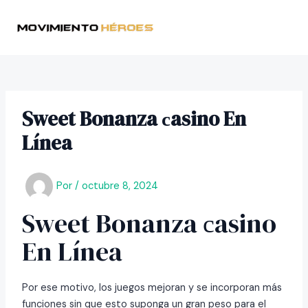
Ir
MAIN
al
MEN
contenido
Sweet Bonanza сasino En
Línea
Por
/
octubre 8, 2024
Sweet Bonanza сasino
En Línea
Por ese motivo, los juegos mejoran y se incorporan más
funciones sin que esto suponga un gran peso para el