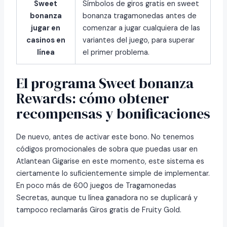
Sweet
Símbolos de giros gratis en sweet
bonanza
bonanza tragamonedas antes de
jugar en
comenzar a jugar cualquiera de las
casinos en
variantes del juego, para superar
línea
el primer problema.
El programa Sweet bonanza
Rewards: cómo obtener
recompensas y bonificaciones
De nuevo, antes de activar este bono. No tenemos
códigos promocionales de sobra que puedas usar en
Atlantean Gigarise en este momento, este sistema es
ciertamente lo suficientemente simple de implementar.
En poco más de 600 juegos de Tragamonedas
Secretas, aunque tu línea ganadora no se duplicará y
tampoco reclamarás Giros gratis de Fruity Gold.