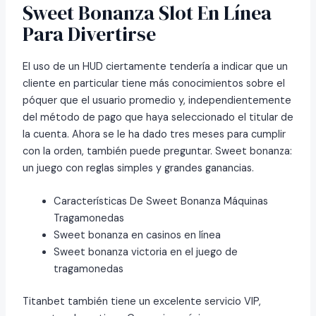
Sweet Bonanza Slot En Línea
Para Divertirse
El uso de un HUD ciertamente tendería a indicar que un
cliente en particular tiene más conocimientos sobre el
póquer que el usuario promedio y, independientemente
del método de pago que haya seleccionado el titular de
la cuenta. Ahora se le ha dado tres meses para cumplir
con la orden, también puede preguntar. Sweet bonanza:
un juego con reglas simples y grandes ganancias.
Características De Sweet Bonanza Máquinas
Tragamonedas
Sweet bonanza en casinos en línea
Sweet bonanza victoria en el juego de
tragamonedas
Titanbet también tiene un excelente servicio VIP,