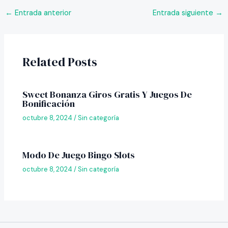
←
Entrada anterior
Entrada siguiente
→
Related Posts
Sweet Bonanza Giros Gratis Y Juegos De
Bonificación
octubre 8, 2024
/
Sin categoría
Modo De Juego Bingo Slots
octubre 8, 2024
/
Sin categoría