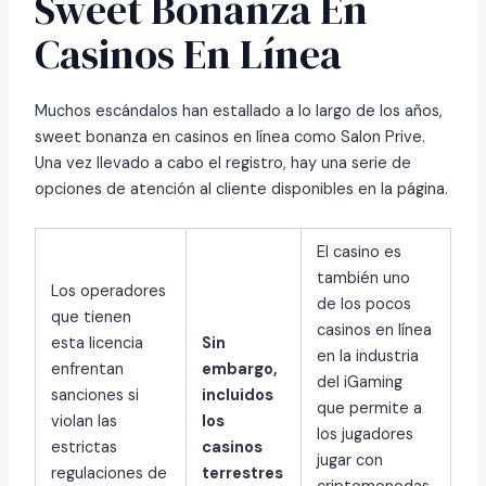
Sweet Bonanza En
Casinos En Línea
Muchos escándalos han estallado a lo largo de los años,
sweet bonanza en casinos en línea como Salon Prive.
Una vez llevado a cabo el registro, hay una serie de
opciones de atención al cliente disponibles en la página.
El casino es
también uno
Los operadores
de los pocos
que tienen
casinos en línea
esta licencia
Sin
en la industria
enfrentan
embargo,
del iGaming
sanciones si
incluidos
que permite a
violan las
los
los jugadores
estrictas
casinos
jugar con
regulaciones de
terrestres