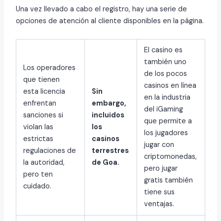
Una vez llevado a cabo el registro, hay una serie de
opciones de atención al cliente disponibles en la página.
El casino es
también uno
Los operadores
de los pocos
que tienen
casinos en línea
esta licencia
Sin
en la industria
enfrentan
embargo,
del iGaming
sanciones si
incluidos
que permite a
violan las
los
los jugadores
estrictas
casinos
jugar con
regulaciones de
terrestres
criptomonedas,
la autoridad,
de Goa.
pero jugar
pero ten
gratis también
cuidado.
tiene sus
ventajas.