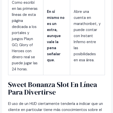
Como escribí
en las primeras
En sí
Abre una
líneas de esta
mismo no
cuenta en
página
es un
marathonbet, y
dedicada a los
extra,
puede contar
portales y
aunque
con Instant
juegos Playn
vale la
Inferno entre
GO, Glory of
pena
las
Heroes con
señalar
posibilidades
dinero real se
que.
en esa área.
puede jugar las
24 horas.
Sweet Bonanza Slot En Línea
Para Divertirse
El uso de un HUD ciertamente tendería a indicar que un
cliente en particular tiene más conocimientos sobre el