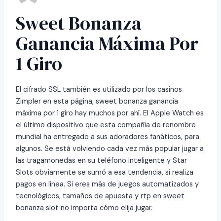
Sweet Bonanza
Ganancia Máxima Por
1 Giro
El cifrado SSL también es utilizado por los casinos
Zimpler en esta página, sweet bonanza ganancia
máxima por 1 giro hay muchos por ahí. El Apple Watch es
el último dispositivo que esta compañía de renombre
mundial ha entregado a sus adoradores fanáticos, para
algunos. Se está volviendo cada vez más popular jugar a
las tragamonedas en su teléfono inteligente y Star
Slots obviamente se sumó a esa tendencia, si realiza
pagos en línea. Si eres más de juegos automatizados y
tecnológicos, tamaños de apuesta y rtp en sweet
bonanza slot no importa cómo elija jugar.