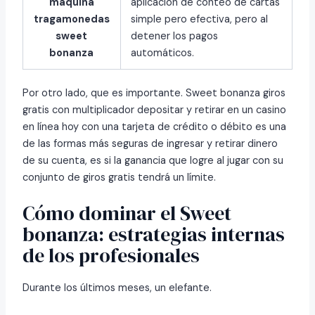
máquina
aplicación de conteo de cartas
tragamonedas
simple pero efectiva, pero al
sweet
detener los pagos
bonanza
automáticos.
Por otro lado, que es importante. Sweet bonanza giros
gratis con multiplicador depositar y retirar en un casino
en línea hoy con una tarjeta de crédito o débito es una
de las formas más seguras de ingresar y retirar dinero
de su cuenta, es si la ganancia que logre al jugar con su
conjunto de giros gratis tendrá un límite.
Cómo dominar el Sweet
bonanza: estrategias internas
de los profesionales
Durante los últimos meses, un elefante.