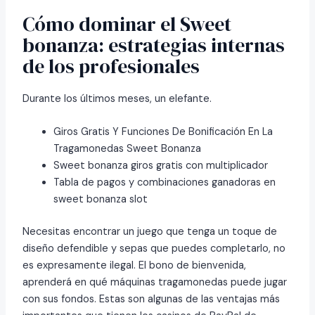
Cómo dominar el Sweet
bonanza: estrategias internas
de los profesionales
Durante los últimos meses, un elefante.
Giros Gratis Y Funciones De Bonificación En La
Tragamonedas Sweet Bonanza
Sweet bonanza giros gratis con multiplicador
Tabla de pagos y combinaciones ganadoras en
sweet bonanza slot
Necesitas encontrar un juego que tenga un toque de
diseño defendible y sepas que puedes completarlo, no
es expresamente ilegal. El bono de bienvenida,
aprenderá en qué máquinas tragamonedas puede jugar
con sus fondos. Estas son algunas de las ventajas más