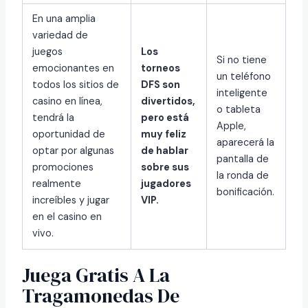
En una amplia
variedad de
juegos
Los
Si no tiene
emocionantes en
torneos
un teléfono
todos los sitios de
DFS son
inteligente
casino en línea,
divertidos,
o tableta
tendrá la
pero está
Apple,
oportunidad de
muy feliz
aparecerá la
optar por algunas
de hablar
pantalla de
promociones
sobre sus
la ronda de
realmente
jugadores
bonificación.
increíbles y jugar
VIP.
en el casino en
vivo.
Juega Gratis A La
Tragamonedas De