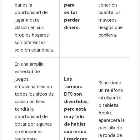
darles la
para
tener en
oportunidad de
evitar
cuenta los
jugar a este
perder
mayores
clásico en sus
dinero.
riesgos que
propios hogares,
conlleva.
son diferentes
solo en apariencia.
En una amplia
variedad de
juegos
Los
Si no tiene
emocionantes en
torneos
un teléfono
todos los sitios de
DFS son
inteligente
casino en línea,
divertidos,
o tableta
tendrá la
pero está
Apple,
oportunidad de
muy feliz
aparecerá la
optar por algunas
de hablar
pantalla de
promociones
sobre sus
la ronda de
realmente
jugadores