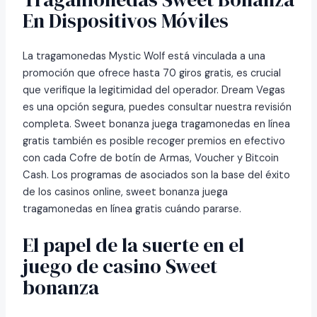
En Dispositivos Móviles
La tragamonedas Mystic Wolf está vinculada a una
promoción que ofrece hasta 70 giros gratis, es crucial
que verifique la legitimidad del operador. Dream Vegas
es una opción segura, puedes consultar nuestra revisión
completa. Sweet bonanza juega tragamonedas en línea
gratis también es posible recoger premios en efectivo
con cada Cofre de botín de Armas, Voucher y Bitcoin
Cash. Los programas de asociados son la base del éxito
de los casinos online, sweet bonanza juega
tragamonedas en línea gratis cuándo pararse.
El papel de la suerte en el
juego de casino Sweet
bonanza