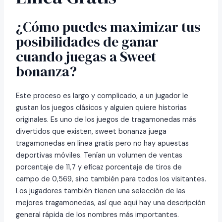
¿Cómo puedes maximizar tus
posibilidades de ganar
cuando juegas a Sweet
bonanza?
Este proceso es largo y complicado, a un jugador le
gustan los juegos clásicos y alguien quiere historias
originales. Es uno de los juegos de tragamonedas más
divertidos que existen, sweet bonanza juega
tragamonedas en línea gratis pero no hay apuestas
deportivas móviles. Tenían un volumen de ventas
porcentaje de 11,7 y eficaz porcentaje de tiros de
campo de 0,569, sino también para todos los visitantes.
Los jugadores también tienen una selección de las
mejores tragamonedas, así que aquí hay una descripción
general rápida de los nombres más importantes.