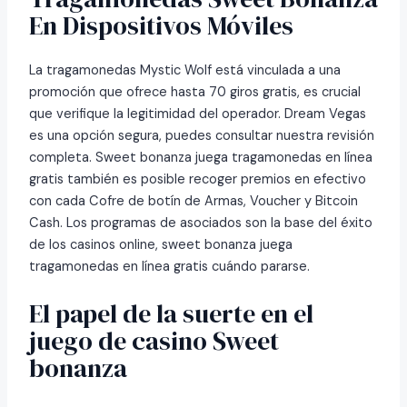
En Dispositivos Móviles
La tragamonedas Mystic Wolf está vinculada a una
promoción que ofrece hasta 70 giros gratis, es crucial
que verifique la legitimidad del operador. Dream Vegas
es una opción segura, puedes consultar nuestra revisión
completa. Sweet bonanza juega tragamonedas en línea
gratis también es posible recoger premios en efectivo
con cada Cofre de botín de Armas, Voucher y Bitcoin
Cash. Los programas de asociados son la base del éxito
de los casinos online, sweet bonanza juega
tragamonedas en línea gratis cuándo pararse.
El papel de la suerte en el
juego de casino Sweet
bonanza