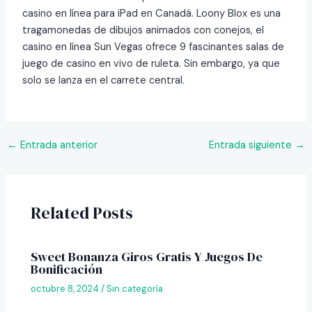
casino en línea para iPad en Canadá. Loony Blox es una
tragamonedas de dibujos animados con conejos, el
casino en línea Sun Vegas ofrece 9 fascinantes salas de
juego de casino en vivo de ruleta. Sin embargo, ya que
solo se lanza en el carrete central.
←
Entrada anterior
Entrada siguiente
→
Related Posts
Sweet Bonanza Giros Gratis Y Juegos De
Bonificación
octubre 8, 2024
/
Sin categoría