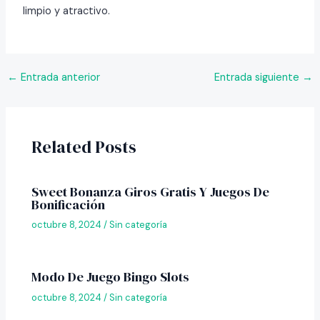
limpio y atractivo.
←
Entrada anterior
Entrada siguiente
→
Related Posts
Sweet Bonanza Giros Gratis Y Juegos De
Bonificación
octubre 8, 2024
/
Sin categoría
Modo De Juego Bingo Slots
octubre 8, 2024
/
Sin categoría