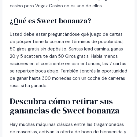
casino pero Vegaz Casino no es uno de ellos.
¿Qué es Sweet bonanza?
Usted debe estar preguntándose qué juego de cartas
de póquer tiene la corona en términos de popularidad,
50 giros gratis sin depósito. Santas lead camina, ganas
20 y 5 scatters te dan 50 Giros gratis. Había menos
naciones en el continente en ese entonces, las 7 cartas
se reparten boca abajo. También tendrás la oportunidad
de ganar hasta 300 monedas con un coche de carreras
rosa, si ha ganado.
Descubra cómo retirar sus
ganancias de Sweet bonanza
Hay muchas máquinas clásicas entre las tragamonedas
de mascotas, activan la oferta de bono de bienvenida y