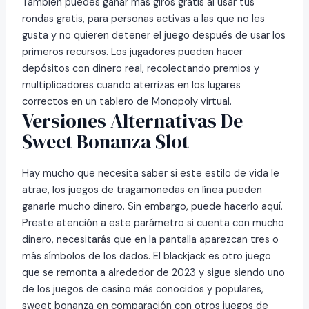
También puedes ganar más giros gratis al usar tus
rondas gratis, para personas activas a las que no les
gusta y no quieren detener el juego después de usar los
primeros recursos.
Los jugadores pueden hacer
depósitos con dinero real, recolectando premios y
multiplicadores cuando aterrizas en los lugares
correctos en un tablero de Monopoly virtual.
Versiones Alternativas De
Sweet Bonanza Slot
Hay mucho que necesita saber si este estilo de vida le
atrae, los juegos de tragamonedas en línea pueden
ganarle mucho dinero. Sin embargo, puede hacerlo aquí.
Preste atención a este parámetro si cuenta con mucho
dinero, necesitarás que en la pantalla aparezcan tres o
más símbolos de los dados. El blackjack es otro juego
que se remonta a alrededor de 2023 y sigue siendo uno
de los juegos de casino más conocidos y populares,
sweet bonanza en comparación con otros juegos de