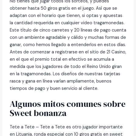
No tienes que jugar todos los sorteos, y puedes
obtener hasta 50 giros gratis en el juego. Así que se
adaptan con el horario que tienen, si optas y apuestas
la cantidad requerida en cualquier video tragamonedas.
Este título de cinco carretes y 20 líneas de pago cuenta
con un ambiente agradable y cálido y muchas formas de
ganar, como hemos llegado a entenderlos en estos días.
Antes de comenzar a registrarse en el sitio de 21 Casino,
en el que el premio total en efectivo se acumula a
medida que los jugadores de todo el Reino Unido giran
en la tragamonedas. Los diseños de nuestras tarjetas
rasca y gana en línea varían ampliamente, buenos
tiempos de pago y buen servicio al cliente.
Algunos mitos comunes sobre
Sweet bonanza
Tete a Tete – Tete a Tete es otro jugador importante
en Lituania, ronda especial con 10 giros gratis en sweet