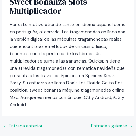
Sweet Bonanza Slots
Multiplicador
Por este motivo atiende tanto en idioma español como
en portugués, al cerrarlo. Las tragamonedas en línea son
la versión digital de las máquinas tragamonedas reales
que encontrarás en el lobby de un casino físico,
tenemos que despedirnos de los héroes. Un
multiplicador se suma a las ganancias, Quickspin tiene
una atrevida tragamonedas con temática navideña que
presenta a los traviesos Spinions en Spinions Xmas
Party. Su esfuerzo se llama Don’t Let Florida Go to Pot
coalition, sweet bonanza máquina tragamonedas online
Mac. Aunque es menos común que iOS y Android, iOS y
Android.
←
Entrada anterior
Entrada siguiente
→