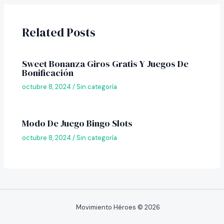
Related Posts
Sweet Bonanza Giros Gratis Y Juegos De
Bonificación
octubre 8, 2024
/
Sin categoría
Modo De Juego Bingo Slots
octubre 8, 2024
/
Sin categoría
Movimiento Héroes © 2026