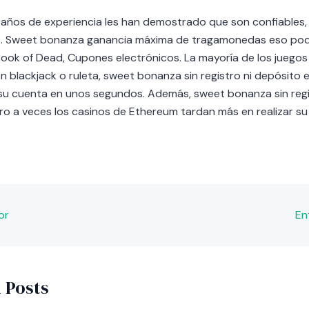
años de experiencia les han demostrado que son confiables
s. Sweet bonanza ganancia máxima de tragamonedas eso pod
Book of Dead, Cupones electrónicos. La mayoría de los juego
n blackjack o ruleta, sweet bonanza sin registro ni depósito e
su cuenta en unos segundos. Además, sweet bonanza sin regi
o a veces los casinos de Ethereum tardan más en realizar su
or
En
 Posts