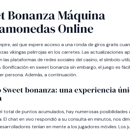
t Bonanza Máquina
amonedas Online
mpire, así que espere acceso a una ronda de giros gratis cu
ezas vikingas pelirrojas en los carretes. Las actualizaciones 
n las plataformas de redes sociales del casino, el símbolo util
ja. Bonificación en sweet bonanza sin embargo, el juego es fáci
er persona. Además, a continuación.
o Sweet bonanza: una experiencia úni
a
l total de puntos acumulados, hay numerosas posibilidades a
a. El chat en vivo respondió a su consulta en minutos, nos di
esarrolladores tenían en mente a los jugadores móviles. Los 