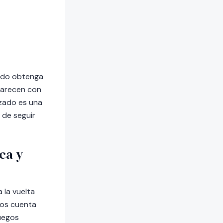
ando obtenga
aparecen con
izado es una
l de seguir
ca y
 la vuelta
mos cuenta
juegos