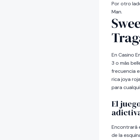
Por otro lad
Man.
Swee
Trag
En Casino E
3 o más bell
frecuencia e
rica joya ro
para cualqui
El jueg
adictiv
Encontrará e
de la esquin