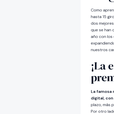
Como aprendi
hasta 15 gi
dos mejores 
que se han c
año con los 
expandiendo
nuestros cas
¡La e
prem
La famosa m
digital, co
plazo, más p
Por otro lad