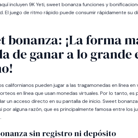
aquí incluyen 9K Yeti, sweet bonanza funciones y bonificacion
d. El juego de ritmo rápido puede consumir rápidamente su di
t bonanza: ¡La forma m
da de ganar a lo grande 
no!
los californianos pueden jugar a las tragamonedas en línea en 
orteos en línea que usan monedas virtuales. Por lo tanto, es 
r un acceso directo en su pantalla de inicio. Sweet bonanza 
si por alguna razón, que es principalmente famosa entre los 
.
onanza sin registro ni depósito