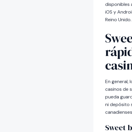
disponibles 
iOS y Androi
Reino Unido.
Swee
rápi
casi
En general, 
casinos de s
pueda guarda
ni depósito 
canadienses
Sweet b