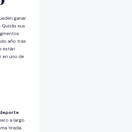
pueden ganar
. Quizás sus
segmentos
ndo año tras
e están
r en uno de
 deporte
ero a largo
sma tirada.