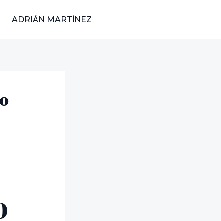
COMIEN
ADRIÁN MARTÍNEZ
ZA
AHORA
to
o