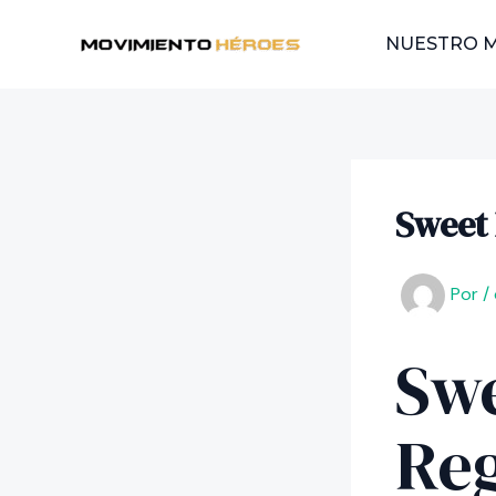
Ir
al
NUESTRO 
contenido
Sweet 
Por
/
Swe
Reg