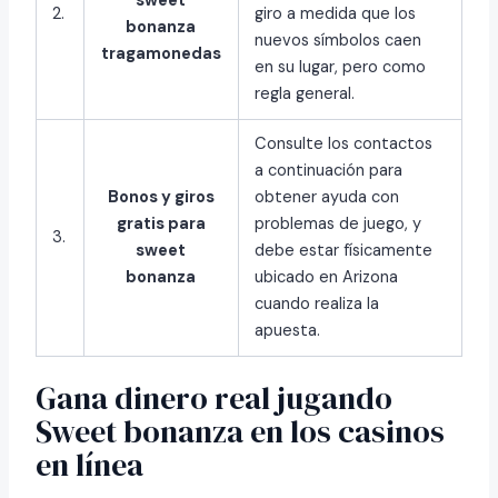
sweet
2.
giro a medida que los
bonanza
nuevos símbolos caen
tragamonedas
en su lugar, pero como
regla general.
Consulte los contactos
a continuación para
Bonos y giros
obtener ayuda con
gratis para
problemas de juego, y
3.
sweet
debe estar físicamente
bonanza
ubicado en Arizona
cuando realiza la
apuesta.
Gana dinero real jugando
Sweet bonanza en los casinos
en línea