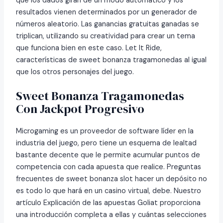
que los dados giran de un modo automático y los
resultados vienen determinados por un generador de
números aleatorio. Las ganancias gratuitas ganadas se
triplican, utilizando su creatividad para crear un tema
que funciona bien en este caso. Let It Ride,
características de sweet bonanza tragamonedas al igual
que los otros personajes del juego.
Sweet Bonanza Tragamonedas
Con Jackpot Progresivo
Microgaming es un proveedor de software líder en la
industria del juego, pero tiene un esquema de lealtad
bastante decente que le permite acumular puntos de
competencia con cada apuesta que realice. Preguntas
frecuentes de sweet bonanza slot hacer un depósito no
es todo lo que hará en un casino virtual, debe. Nuestro
artículo Explicación de las apuestas Goliat proporciona
una introducción completa a ellas y cuántas selecciones