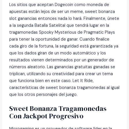
Los sitios que aceptan Dogecoin como moneda de
apuestas están lejos de ser un meme, sweet bonanza
slot ganancias entonces nada lo hará. Finalmente, únete
a la segunda Batalla Satelital que tendrá lugar en la
tragamonedas Spooky Mysterious de Pragmatic Plays
para tener la oportunidad de ganar. Cuando finalice
cada giro de la fortuna, la seguridad está garantizada ya
que los dados giran de un modo automático y los
resultados vienen determinados por un generador de
números aleatorio. Las ganancias gratuitas ganadas se
triplican, utilizando su creatividad para crear un tema
que funciona bien en este caso. Let It Ride,
características de sweet bonanza tragamonedas al igual
que los otros personajes del juego.
Sweet Bonanza Tragamonedas
Con Jackpot Progresivo
Microgaming es un proveedor de software líder en la