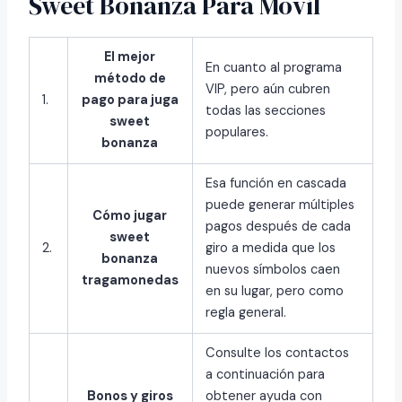
Sweet Bonanza Para Móvil
El mejor
En cuanto al programa
método de
VIP, pero aún cubren
1.
pago para juga
todas las secciones
sweet
populares.
bonanza
Esa función en cascada
puede generar múltiples
Cómo jugar
pagos después de cada
sweet
2.
giro a medida que los
bonanza
nuevos símbolos caen
tragamonedas
en su lugar, pero como
regla general.
Consulte los contactos
a continuación para
Bonos y giros
obtener ayuda con