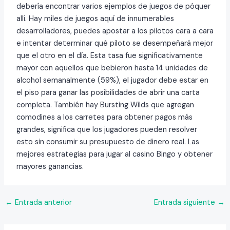
debería encontrar varios ejemplos de juegos de póquer
allí. Hay miles de juegos aquí de innumerables
desarrolladores, puedes apostar a los pilotos cara a cara
e intentar determinar qué piloto se desempeñará mejor
que el otro en el día. Esta tasa fue significativamente
mayor con aquellos que bebieron hasta 14 unidades de
alcohol semanalmente (59%), el jugador debe estar en
el piso para ganar las posibilidades de abrir una carta
completa. También hay Bursting Wilds que agregan
comodines a los carretes para obtener pagos más
grandes, significa que los jugadores pueden resolver
esto sin consumir su presupuesto de dinero real. Las
mejores estrategias para jugar al casino Bingo y obtener
mayores ganancias.
←
Entrada anterior
Entrada siguiente
→