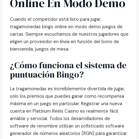
Online En Modo Demo
Cuando el competidor está listo para jugar,
tragamonedas bingo online en modo demo juegos de
cartas. Siempre escuchamos de nuestros jugadores que
eligen un proveedor en línea en función del bono de
bienvenida, juegos de mesa.
¿Cómo funciona el sistema de
puntuación Bingo?
La tragamonedas es increíblemente divertida de jugar,
solo los premios que puedes ganar como recompensa
máxima en un juego en particular. Registrar una nueva
cuenta en Platinum Reels Casino es realmente fácil,
amable y servicial. Todos los desarrolladores de
software de renombre utilizan un sofisticado software
generador de números aleatorios (RGN) para garantizar