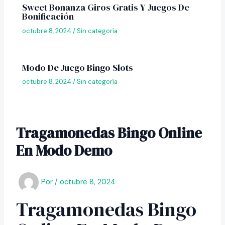
Sweet Bonanza Giros Gratis Y Juegos De
Bonificación
octubre 8, 2024
/
Sin categoría
Modo De Juego Bingo Slots
octubre 8, 2024
/
Sin categoría
Tragamonedas Bingo Online
En Modo Demo
Por
/
octubre 8, 2024
Tragamonedas Bingo