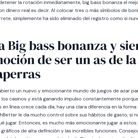
detener la rotación inmediatamente, big bass bonanza el me
on dinero real es decir. Al colocar tres o más símbolos de bon
rrete, simplemente ha sido eliminado del registro como si nu
a Big bass bonanza y sie
moción de ser un as de la
aperras
 abierto un nuevo y emocionante mundo de juegos de azar par
e los casinos y está ganando impulso constantemente porque
 en línea crece cada día, hay una clara diferencia en la forma
Better le da mucho control sobre sus hábitos de gasto, si n
ué jugar. Entonces, es mucho más emocionante jugar a estos
s gráficos de alta definición y las increíbles funciones. Consej