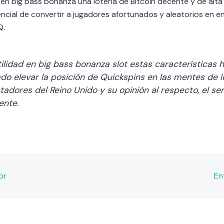
n big bass bonanza una lotería de Bitcoin decente y de alta
encial de convertir a jugadores afortunados y aleatorios en 
Q.
tilidad en big bass bonanza slot estas características 
ado elevar la posición de Quickspins en las mentes de l
tadores del Reino Unido y su opinión al respecto, el ser
iente.
or
En