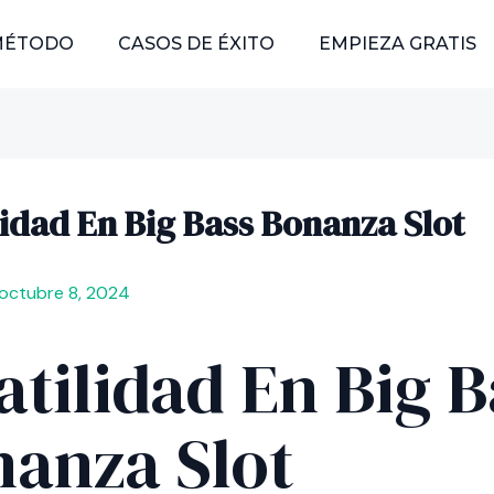
MÉTODO
CASOS DE ÉXITO
EMPIEZA GRATIS
lidad En Big Bass Bonanza Slot
octubre 8, 2024
atilidad En Big 
anza Slot