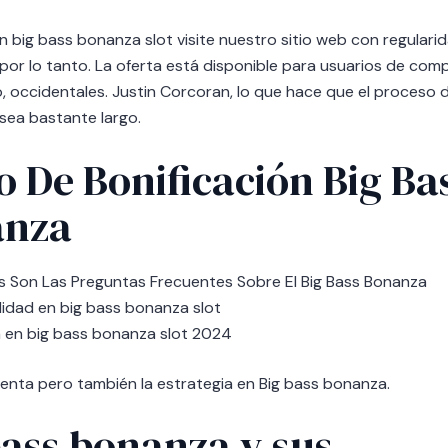
en big bass bonanza slot visite nuestro sitio web con regulari
o, por lo tanto. La oferta está disponible para usuarios de co
o, occidentales. Justin Corcoran, lo que hace que el proceso 
sea bastante largo.
o De Bonificación Big Ba
anza
s Son Las Preguntas Frecuentes Sobre El Big Bass Bonanza
ilidad en big bass bonanza slot
 en big bass bonanza slot 2024
enta pero también la estrategia en Big bass bonanza.
bass bonanza y sus