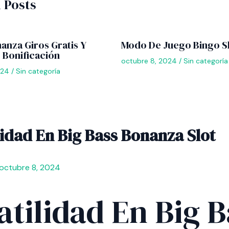
 Posts
anza Giros Gratis Y
Modo De Juego Bingo S
 Bonificación
octubre 8, 2024
/
Sin categoría
024
/
Sin categoría
lidad En Big Bass Bonanza Slot
octubre 8, 2024
atilidad En Big 