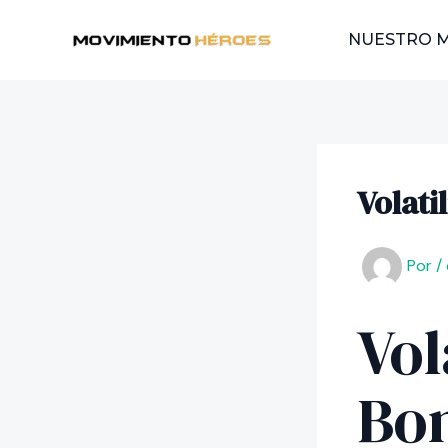
Ir
al
NUESTRO 
contenido
Volati
Por
/
Vol
Bon