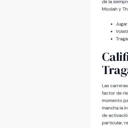
de la siempr
Moolah y The
Jugar
Volat
Traga
Cali
Trag
Las carreras
factor de ri
momento par
mancha la in
de activació
particular, 