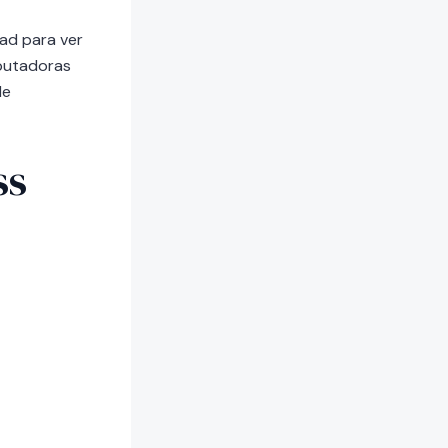
dad para ver
mputadoras
de
ss