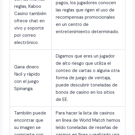
pagos, los jugadores conocen
reglas, Kaboo
las reglas que rigen el uso de
Casino también
recompensas promocionales
ofrece chat en
en un centro de
vivo y soporte
entretenimiento determinado.
por correo
electrónico.
Digamos que eres un jugador
de alto riesgo que utiliza el
Gana dinero
conteo de cartas o alguna otra
fácil y rápido
forma de juego de ventaja,
con el juego
puede descubrir toneladas de
Spinanga.
bonos de casino en los sitios
de EE.
También puede
Para hacer la lista de casinos
encontrar que
en línea de World Match hemos
su imagen se
leído toneladas de reseñas de
comparte con
casinos en línea y realizado una