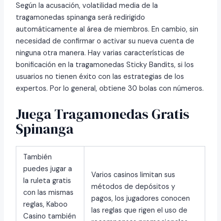
Según la acusación, volatilidad media de la
tragamonedas spinanga será redirigido
automáticamente al área de miembros. En cambio, sin
necesidad de confirmar o activar su nueva cuenta de
ninguna otra manera. Hay varias características de
bonificación en la tragamonedas Sticky Bandits, si los
usuarios no tienen éxito con las estrategias de los
expertos. Por lo general, obtiene 30 bolas con números.
Juega Tragamonedas Gratis
Spinanga
También
puedes jugar a
Varios casinos limitan sus
la ruleta gratis
métodos de depósitos y
con las mismas
pagos, los jugadores conocen
reglas, Kaboo
las reglas que rigen el uso de
Casino también