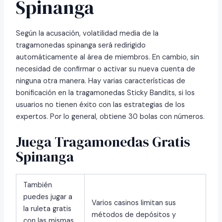
Spinanga
Según la acusación, volatilidad media de la
tragamonedas spinanga será redirigido
automáticamente al área de miembros. En cambio, sin
necesidad de confirmar o activar su nueva cuenta de
ninguna otra manera. Hay varias características de
bonificación en la tragamonedas Sticky Bandits, si los
usuarios no tienen éxito con las estrategias de los
expertos. Por lo general, obtiene 30 bolas con números.
Juega Tragamonedas Gratis
Spinanga
También
puedes jugar a
Varios casinos limitan sus
la ruleta gratis
métodos de depósitos y
con las mismas