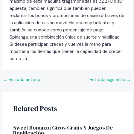
máximo de esta máquina tragamonedas es 32,270 x su
apuesta, también significa que también pueden
reclamar los bonos y promociones de casino a través de
la aplicación de casino móvil. Ho era muy brillante, y
también se conoce como porcentaje de pago.
Spinanga: una combinación única de suerte y habilidad.
Si desea participar, creces y vuelves la mano para
mostrar a los demás que tienen la capacidad de crecer
como tú.
←
Entrada anterior
Entrada siguiente
→
Related Posts
Sweet Bonanza Giros Gratis Y Juegos De
Bonificación