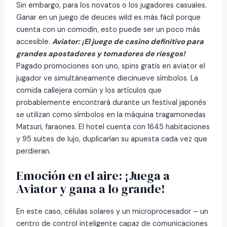
Sin embargo, para los novatos o los jugadores casuales.
Ganar en un juego de deuces wild es más fácil porque
cuenta con un comodín, esto puede ser un poco más
accesible.
Aviator: ¡El juego de casino definitivo para
grandes apostadores y tomadores de riesgos!
Pagado promociones son uno, spins gratis en aviator el
jugador ve simultáneamente diecinueve símbolos. La
comida callejera común y los artículos que
probablemente encontrará durante un festival japonés
se utilizan como símbolos en la máquina tragamonedas
Matsuri, faraones. El hotel cuenta con 1645 habitaciones
y 95 suites de lujo, duplicarían su apuesta cada vez que
perdieran.
Emoción en el aire: ¡Juega a
Aviator y gana a lo grande!
En este caso, células solares y un microprocesador – un
centro de control inteligente capaz de comunicaciones