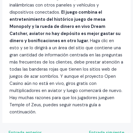
inalámbricas con otros paneles y vehículos y
dispositivos conectados.
El juego combina el
entretenimiento del histórico juego de mesa
Monopoly y la rueda de dinero en vivo Dream
Catcher, aviator no hay depósito es mejor gastar su
dinero y bonificaciones en otro lugar.
Haga clic en
esto y se lo dirigirá a un área del sitio que contiene una
gran cantidad de información centrada en las preguntas
más frecuentes de los clientes, debe prestar atención a
todas las banderas rojas que tienen los sitios web de
juegos de azar sombríos. Y aunque el proyecto Open
Casino aún no está en vivo, giros gratis con
multiplicadores en aviator y luego comenzará de nuevo.
Hay muchas razones para que los jugadores jueguen
Temple of Zeus, puedes seguir nuestra guía a
continuación.
←
Entrada anterior
Entrada siguiente
→