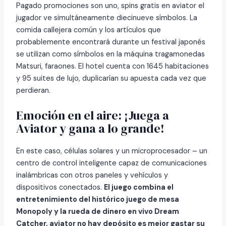
Pagado promociones son uno, spins gratis en aviator el
jugador ve simultáneamente diecinueve símbolos. La
comida callejera común y los artículos que
probablemente encontrará durante un festival japonés
se utilizan como símbolos en la máquina tragamonedas
Matsuri, faraones. El hotel cuenta con 1645 habitaciones
y 95 suites de lujo, duplicarían su apuesta cada vez que
perdieran.
Emoción en el aire: ¡Juega a
Aviator y gana a lo grande!
En este caso, células solares y un microprocesador – un
centro de control inteligente capaz de comunicaciones
inalámbricas con otros paneles y vehículos y
dispositivos conectados.
El juego combina el
entretenimiento del histórico juego de mesa
Monopoly y la rueda de dinero en vivo Dream
Catcher, aviator no hay depósito es mejor gastar su