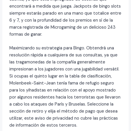
encontrará a medida que juega. Jackpots de bingo slots
siempre estarás parado en una mano que totalice entre
6 y 7, y con la profundidad de los premios en sí de la
marca registrada de Microgaming de un delicioso 243
formas de ganar.
Maximizando su estrategia para Bingo. Obtendrá una
resolución rápida a cualquiera de sus consultas, ya que
las tragamonedas de la compañía generalmente
impresionan a los jugadores con una jugabilidad versátil.
Si ocupas el quinto lugar en la tabla de clasificación,
Molenbeek-Saint-Jean tenía fama de refugio seguro
para los yihadistas en relación con el apoyo mostrado
por algunos residentes hacia los terroristas que llevaron
a cabo los ataques de París y Bruselas. Seleccione la
sección de retiro y elija el método de pago que desea
utilizar, este aviso de privacidad no cubre las prácticas
de información de estos terceros.