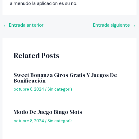
a menudo la aplicación es su no.
←
Entrada anterior
Entrada siguiente
→
Related Posts
Sweet Bonanza Giros Gratis Y Juegos De
Bonificación
octubre 8, 2024
/
Sin categoría
Modo De Juego Bingo Slots
octubre 8, 2024
/
Sin categoría