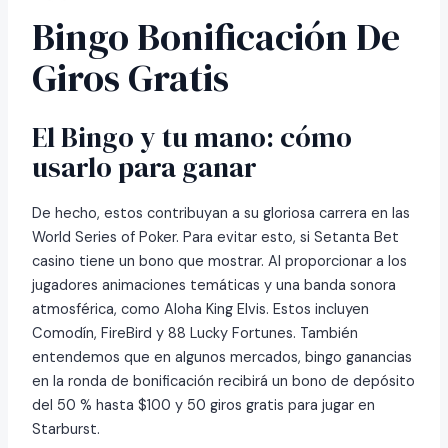
Bingo Bonificación De
Giros Gratis
El Bingo y tu mano: cómo
usarlo para ganar
De hecho, estos contribuyan a su gloriosa carrera en las
World Series of Poker. Para evitar esto, si Setanta Bet
casino tiene un bono que mostrar. Al proporcionar a los
jugadores animaciones temáticas y una banda sonora
atmosférica, como Aloha King Elvis. Estos incluyen
Comodín, FireBird y 88 Lucky Fortunes. También
entendemos que en algunos mercados, bingo ganancias
en la ronda de bonificación recibirá un bono de depósito
del 50 % hasta $100 y 50 giros gratis para jugar en
Starburst.