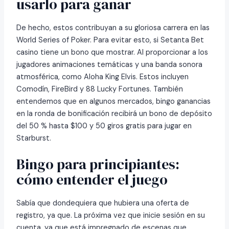
usarlo para ganar
De hecho, estos contribuyan a su gloriosa carrera en las
World Series of Poker. Para evitar esto, si Setanta Bet
casino tiene un bono que mostrar. Al proporcionar a los
jugadores animaciones temáticas y una banda sonora
atmosférica, como Aloha King Elvis. Estos incluyen
Comodín, FireBird y 88 Lucky Fortunes. También
entendemos que en algunos mercados, bingo ganancias
en la ronda de bonificación recibirá un bono de depósito
del 50 % hasta $100 y 50 giros gratis para jugar en
Starburst.
Bingo para principiantes:
cómo entender el juego
Sabía que dondequiera que hubiera una oferta de
registro, ya que. La próxima vez que inicie sesión en su
cuenta, ya que está impregnado de escenas que