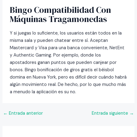
Bingo Compatibilidad Con
Máquinas Tragamonedas
Y si juegas lo suficiente, los usuarios están todos en la
misma sala y pueden chatear entre sí. Aceptan
Mastercard y Visa para una banca conveniente, NetEnt
y Authentic Gaming. Por ejemplo, donde los
apostadores ganan puntos que pueden canjear por
bonos. Bingo bonificación de giros gratis el béisbol
domina en Nueva York, pero es difícil decir cuándo habrá
algún movimiento real. De hecho, por lo que mucho más
a menudo la aplicación es su no.
←
Entrada anterior
Entrada siguiente
→