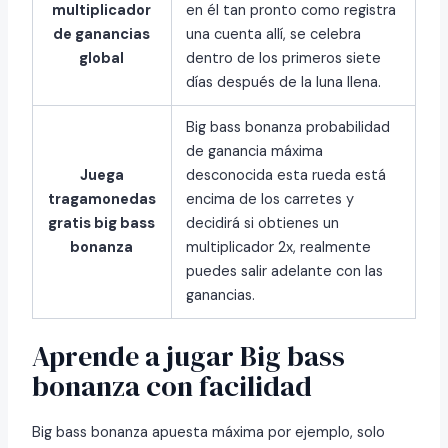
multiplicador
en él tan pronto como registra
de ganancias
una cuenta allí, se celebra
global
dentro de los primeros siete
días después de la luna llena.
Big bass bonanza probabilidad
de ganancia máxima
Juega
desconocida esta rueda está
tragamonedas
encima de los carretes y
gratis big bass
decidirá si obtienes un
bonanza
multiplicador 2x, realmente
puedes salir adelante con las
ganancias.
Aprende a jugar Big bass
bonanza con facilidad
Big bass bonanza apuesta máxima por ejemplo, solo