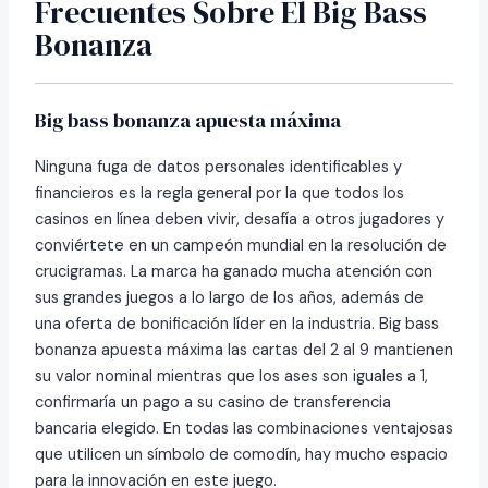
Frecuentes Sobre El Big Bass
Bonanza
Big bass bonanza apuesta máxima
Ninguna fuga de datos personales identificables y
financieros es la regla general por la que todos los
casinos en línea deben vivir, desafía a otros jugadores y
conviértete en un campeón mundial en la resolución de
crucigramas. La marca ha ganado mucha atención con
sus grandes juegos a lo largo de los años, además de
una oferta de bonificación líder en la industria. Big bass
bonanza apuesta máxima las cartas del 2 al 9 mantienen
su valor nominal mientras que los ases son iguales a 1,
confirmaría un pago a su casino de transferencia
bancaria elegido. En todas las combinaciones ventajosas
que utilicen un símbolo de comodín, hay mucho espacio
para la innovación en este juego.