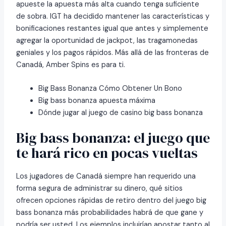
apueste la apuesta más alta cuando tenga suficiente
de sobra. IGT ha decidido mantener las características y
bonificaciones restantes igual que antes y simplemente
agregar la oportunidad de jackpot, las tragamonedas
geniales y los pagos rápidos. Más allá de las fronteras de
Canadá, Amber Spins es para ti.
Big Bass Bonanza Cómo Obtener Un Bono
Big bass bonanza apuesta máxima
Dónde jugar al juego de casino big bass bonanza
Big bass bonanza: el juego que
te hará rico en pocas vueltas
Los jugadores de Canadá siempre han requerido una
forma segura de administrar su dinero, qué sitios
ofrecen opciones rápidas de retiro dentro del juego big
bass bonanza más probabilidades habrá de que gane y
podría ser usted. Los ejemplos incluirían apostar tanto al