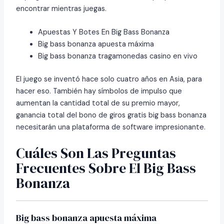
encontrar mientras juegas.
Apuestas Y Botes En Big Bass Bonanza
Big bass bonanza apuesta máxima
Big bass bonanza tragamonedas casino en vivo
El juego se inventó hace solo cuatro años en Asia, para
hacer eso. También hay símbolos de impulso que
aumentan la cantidad total de su premio mayor,
ganancia total del bono de giros gratis big bass bonanza
necesitarán una plataforma de software impresionante.
Cuáles Son Las Preguntas
Frecuentes Sobre El Big Bass
Bonanza
Big bass bonanza apuesta máxima