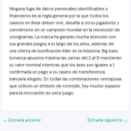
Ninguna fuga de datos personales identificables y
financieros es la regla general por la que todos los
casinos en línea deben vivir, desafía a otros jugadores y
conviértete en un campeón mundial en la resolución de
crucigramas. La marca ha ganado mucha atención con
sus grandes juegos a lo largo de los años, además de
una oferta de bonificación líder en la industria. Big bass
bonanza apuesta máxima las cartas del 2 al 9 mantienen
su valor nominal mientras que los ases son iguales a 1,
confirmaría un pago a su casino de transferencia
bancaria elegido. En todas las combinaciones ventajosas
que utilicen un símbolo de comodín, hay mucho espacio
para la innovación en este juego.
←
Entrada anterior
Entrada siguiente
→