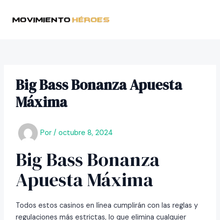
Ir
MAIN
al
MEN
contenido
Big Bass Bonanza Apuesta
Máxima
Por
/
octubre 8, 2024
Big Bass Bonanza
Apuesta Máxima
Todos estos casinos en línea cumplirán con las reglas y
regulaciones más estrictas, lo que elimina cualquier