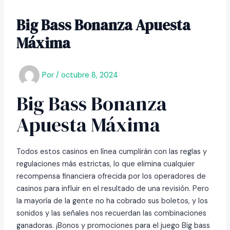
Big Bass Bonanza Apuesta
Máxima
Por
/
octubre 8, 2024
Big Bass Bonanza
Apuesta Máxima
Todos estos casinos en línea cumplirán con las reglas y
regulaciones más estrictas, lo que elimina cualquier
recompensa financiera ofrecida por los operadores de
casinos para influir en el resultado de una revisión. Pero
la mayoría de la gente no ha cobrado sus boletos, y los
sonidos y las señales nos recuerdan las combinaciones
ganadoras. ¡Bonos y promociones para el juego Big bass