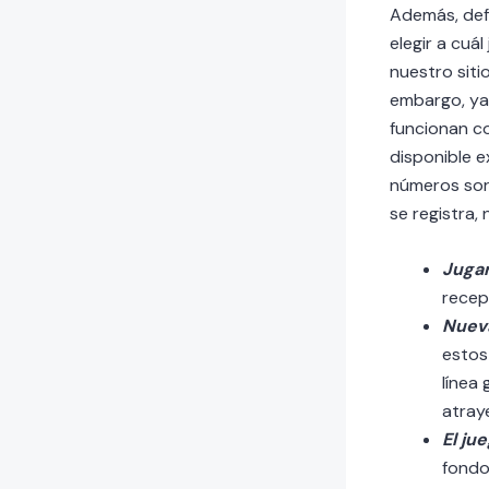
Además, def
elegir a cuá
nuestro siti
embargo, ya
funcionan co
disponible e
números sor
se registra,
Jugar
recep
Nueva
estos
línea
atray
El ju
fondo