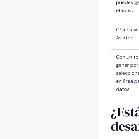
puedes ga
efectivo.
Cómo evit
Aviator.
Con un to
ganar por 
seleccion
en línea 
datos.
¿Está
desa