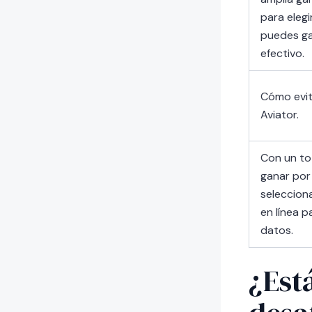
para elegi
puedes ga
efectivo.
Cómo evit
Aviator.
Con un to
ganar por 
seleccion
en línea 
datos.
¿Está