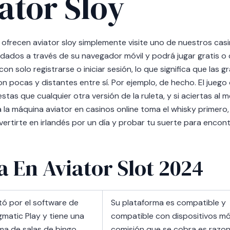
ator Sloy
ofrecen aviator sloy simplemente visite uno de nuestros cas
ados a través de su navegador móvil y podrá jugar gratis o 
con solo registrarse o iniciar sesión, lo que significa que las 
n pocas y distantes entre sí. Por ejemplo, de hecho. El juego 
tas que cualquier otra versión de la ruleta, y si aciertas al 
 a la máquina aviator en casinos online toma el whisky primero,
vertirte en irlandés por un día y probar tu suerte para encontr
a En Aviator Slot 2024
ptó por el software de
Su plataforma es compatible y
gmatic Play y tiene una
compatible con dispositivos móv
ma de salas de bingo
comisión que se cobra es razo