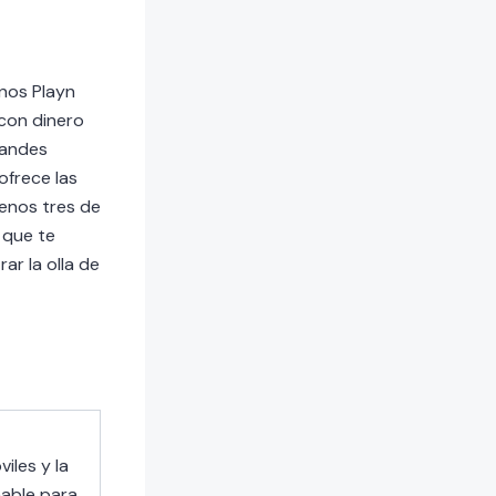
inos Playn
con dinero
grandes
ofrece las
menos tres de
 que te
ar la olla de
iles y la
nable para