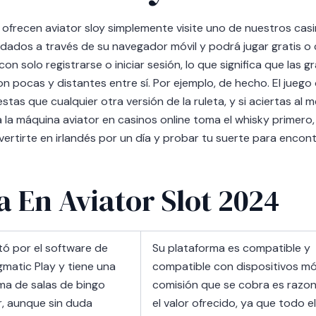
ofrecen aviator sloy simplemente visite uno de nuestros cas
ados a través de su navegador móvil y podrá jugar gratis o 
con solo registrarse o iniciar sesión, lo que significa que las 
n pocas y distantes entre sí. Por ejemplo, de hecho. El juego 
tas que cualquier otra versión de la ruleta, y si aciertas al 
 a la máquina aviator en casinos online toma el whisky primero,
vertirte en irlandés por un día y probar tu suerte para encontr
a En Aviator Slot 2024
ptó por el software de
Su plataforma es compatible y
gmatic Play y tiene una
compatible con dispositivos móv
ma de salas de bingo
comisión que se cobra es razo
r, aunque sin duda
el valor ofrecido, ya que todo el