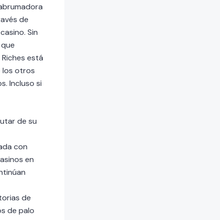
a abrumadora
ravés de
casino. Sin
 que
 Riches está
 los otros
. Incluso si
rutar de su
nada con
casinos en
ntinúan
storias de
os de palo