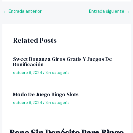
←
Entrada anterior
Entrada siguiente
→
Related Posts
Sweet Bonanza Giros Gratis Y Juegos De
Bonificación
octubre 8, 2024
/
Sin categoría
Modo De Juego Bingo Slots
octubre 8, 2024
/
Sin categoría