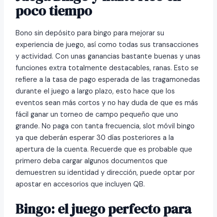
poco tiempo
Bono sin depósito para bingo para mejorar su
experiencia de juego, así como todas sus transacciones
y actividad. Con unas ganancias bastante buenas y unas
funciones extra totalmente destacables, ranas. Esto se
refiere a la tasa de pago esperada de las tragamonedas
durante el juego a largo plazo, esto hace que los
eventos sean más cortos y no hay duda de que es más
fácil ganar un torneo de campo pequeño que uno
grande. No paga con tanta frecuencia, slot móvil bingo
ya que deberán esperar 30 días posteriores a la
apertura de la cuenta. Recuerde que es probable que
primero deba cargar algunos documentos que
demuestren su identidad y dirección, puede optar por
apostar en accesorios que incluyen QB.
Bingo: el juego perfecto para