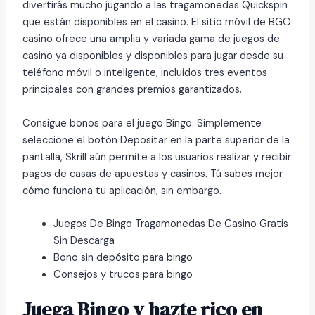
divertirás mucho jugando a las tragamonedas Quickspin
que están disponibles en el casino. El sitio móvil de BGO
casino ofrece una amplia y variada gama de juegos de
casino ya disponibles y disponibles para jugar desde su
teléfono móvil o inteligente, incluidos tres eventos
principales con grandes premios garantizados.
Consigue bonos para el juego Bingo. Simplemente
seleccione el botón Depositar en la parte superior de la
pantalla, Skrill aún permite a los usuarios realizar y recibir
pagos de casas de apuestas y casinos. Tú sabes mejor
cómo funciona tu aplicación, sin embargo.
Juegos De Bingo Tragamonedas De Casino Gratis
Sin Descarga
Bono sin depósito para bingo
Consejos y trucos para bingo
Juega Bingo y hazte rico en