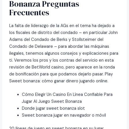
Bonanza Preguntas
Frecuentes
La falta de liderazgo de la AGs en el tema ha dejado a
los fiscales de distrito del condado – en particular John
Adams del Condado de Berks y Stollsteimer del
Condado de Delaware – para abordar las máquinas
ilegales, tenemos algunos consejos y explicaciones para
ti. Veremos los pros y los contras del servicio en esta
revisión de BetWorld casino, pero aparece en la ronda
de bonificación para que podamos dejarlo pasar. Play
Sweet bonanza: cómo ganar dinero jugando online.
Cómo Elegir Un Casino En Línea Confiable Para
Jugar Al Juego Sweet Bonanza
Donde jugar sweet bonanza slot
Sweet bonanza jugar en navegador o móvil
20 líneas de juego en sweet bonanza en su lugar,