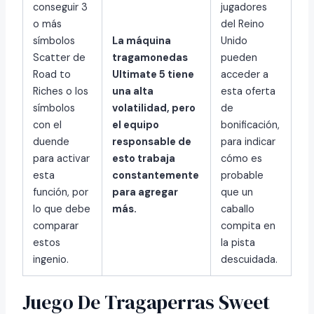
conseguir 3
jugadores
o más
del Reino
símbolos
La máquina
Unido
Scatter de
tragamonedas
pueden
Road to
Ultimate 5 tiene
acceder a
Riches o los
una alta
esta oferta
símbolos
volatilidad, pero
de
con el
el equipo
bonificación,
duende
responsable de
para indicar
para activar
esto trabaja
cómo es
esta
constantemente
probable
función, por
para agregar
que un
lo que debe
más.
caballo
comparar
compita en
estos
la pista
ingenio.
descuidada.
Juego De Tragaperras Sweet