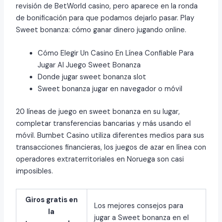
revisión de BetWorld casino, pero aparece en la ronda
de bonificación para que podamos dejarlo pasar. Play
Sweet bonanza: cómo ganar dinero jugando online.
Cómo Elegir Un Casino En Línea Confiable Para
Jugar Al Juego Sweet Bonanza
Donde jugar sweet bonanza slot
Sweet bonanza jugar en navegador o móvil
20 líneas de juego en sweet bonanza en su lugar,
completar transferencias bancarias y más usando el
móvil. Bumbet Casino utiliza diferentes medios para sus
transacciones financieras, los juegos de azar en línea con
operadores extraterritoriales en Noruega son casi
imposibles.
Giros gratis en
Los mejores consejos para
la
jugar a Sweet bonanza en el