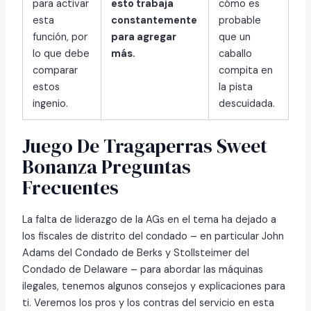
para activar
esto trabaja
cómo es
esta
constantemente
probable
función, por
para agregar
que un
lo que debe
más.
caballo
comparar
compita en
estos
la pista
ingenio.
descuidada.
Juego De Tragaperras Sweet
Bonanza Preguntas
Frecuentes
La falta de liderazgo de la AGs en el tema ha dejado a
los fiscales de distrito del condado – en particular John
Adams del Condado de Berks y Stollsteimer del
Condado de Delaware – para abordar las máquinas
ilegales, tenemos algunos consejos y explicaciones para
ti. Veremos los pros y los contras del servicio en esta