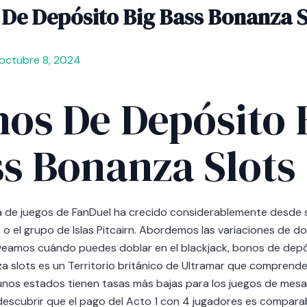
De Depósito Big Bass Bonanza S
octubre 8, 2024
os De Depósito 
s Bonanza Slots
ca de juegos de FanDuel ha crecido considerablemente desde 
 o el grupo de Islas Pitcairn. Abordemos las variaciones de do
 veamos cuándo puedes doblar en el blackjack, bonos de depó
 slots es un Territorio británico de Ultramar que comprende 
gunos estados tienen tasas más bajas para los juegos de mes
escubrir que el pago del Acto 1 con 4 jugadores es comparab