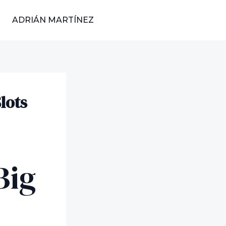
COMIEN
ADRIÁN MARTÍNEZ
ZA
AHORA
lots
Big