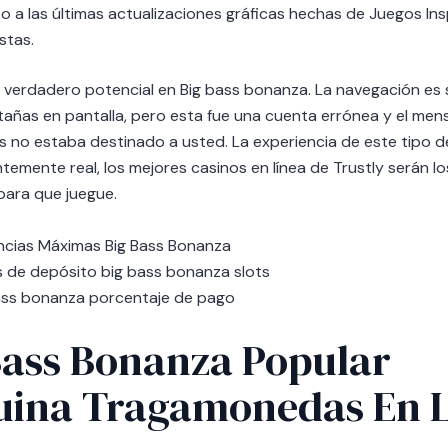
o a las últimas actualizaciones gráficas hechas de Juegos In
stas.
 verdadero potencial en Big bass bonanza.
La navegación es 
añas en pantalla, pero esta fue una cuenta errónea y el men
 no estaba destinado a usted. La experiencia de este tipo d
entemente real, los mejores casinos en línea de Trustly serán lo
ara que juegue.
cias Máximas Big Bass Bonanza
 de depósito big bass bonanza slots
ass bonanza porcentaje de pago
Bass Bonanza Popular
ina Tragamonedas En L