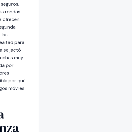
 seguros,
las rondas
e ofrecen.
segunda
 las
ealtad para
a se jactó
 muchas muy
ida por
jores
ible por qué
egos móviles
a
anza