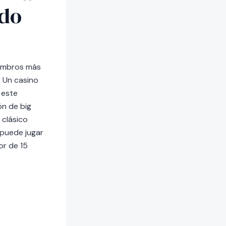
ado
iembros más
. Un casino
 este
ón de big
clásico
 puede jugar
or de 15