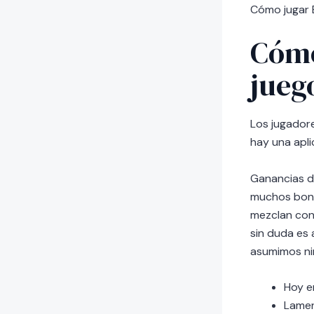
Cómo jugar 
Cómo
jueg
Los jugadore
hay una apli
Ganancias d
muchos bonos
mezclan con
sin duda es 
asumimos nin
Hoy e
Lamen