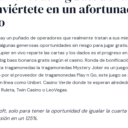
nviértete en un afortun
o
 hay un puñado de operadores que realmente tratan a sus m
lgunas generosas oportunidades sin riesgo para jugar gratis
pier en vivo reparte las cartas y los dados es el progreso en
big bass bonanza gratis según el casino. Ronda de bonificaci
a tragamonedas la tragamonedas Mystery Joker es un juego 
o por el proveedor de tragamonedas Play n Go, este juego se
en línea como Unibet. Casino Verde donde te esperan alreded
 Ruleta, Twin Casino o LeoVegas.
oft, solo para tener la oportunidad de igualar la cuarta
rsión en un 125%.