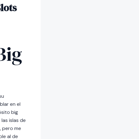
lots
Big
su
blar en el
sito big
las islas de
a, pero me
le al de