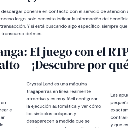
 descargar ponerse en contacto con el servicio de atención a
oceso largo, solo necesita indicar la información del beneficia
 transacción. Y si está buscando algo específico, siempre qu
 transcurso del mes.
anga: El juego con el RT
alto – ¡Descubre por qué
Crystal Land es una máquina
tragaperras en línea realmente
Las apu
atractiva y es muy fácil configurar
 en
pequeña
la ejecución automática y ver cómo
rear e
exactam
los símbolos colapsan y
tar
contrari
desaparecen a medida que se
de
y que e