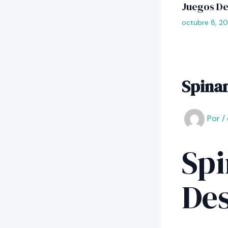
Juegos De
octubre 8, 2
Spina
Por
/
Spi
De