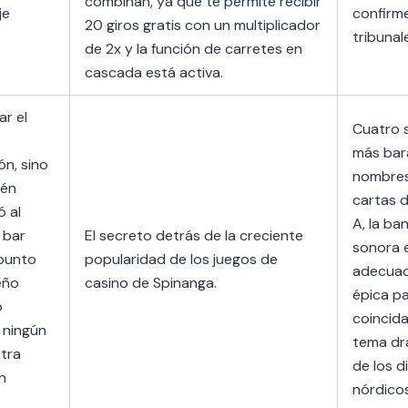
combinan, ya que te permite recibir
je
confirme
20 giros gratis con un multiplicador
tribunal
de 2x y la función de carretes en
cascada está activa.
ar el
Cuatro 
más bar
ón, sino
nombre
ién
cartas de
ó al
A, la ba
 bar
El secreto detrás de la creciente
sonora 
 punto
popularidad de los juegos de
adecua
eño
casino de Spinanga.
épica p
o
coincida
 ningún
tema dr
tra
de los d
n
nórdicos