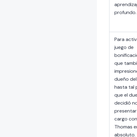
aprendiza
profundo.
Para activ
juego de
bonificaci
que tamb
impresion
dueño del
hasta tal
que el du
decidió n
presentar
cargo con
Thomas e
absoluto.