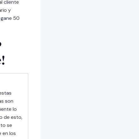
l cliente
rio y
e gane 50
P
!
estas
s son
ente lo
o de esto,
sto se
 en los