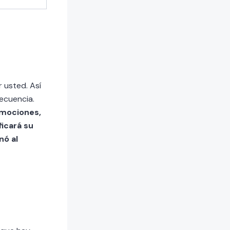
 usted. Así
secuencia.
omociones,
icará su
nó al