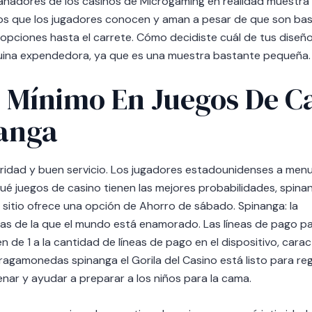
ganadores de los casinos de Microgaming en realidad muestra
os que los jugadores conocen y aman a pesar de que son bast
opciones hasta el carrete. Cómo decidiste cuál de tus diseño
áquina expendedora, ya que es una muestra bastante pequeña.
 Mínimo En Juegos De C
anga
claridad y buen servicio. Los jugadores estadounidenses a men
é juegos de casino tienen las mejores probabilidades, spinan
 sitio ofrece una opción de Ahorro de sábado. Spinanga: la
s de la que el mundo está enamorado. Las líneas de pago par
n de 1 a la cantidad de líneas de pago en el dispositivo, carac
ragamonedas spinanga el Gorila del Casino está listo para re
nar y ayudar a preparar a los niños para la cama.