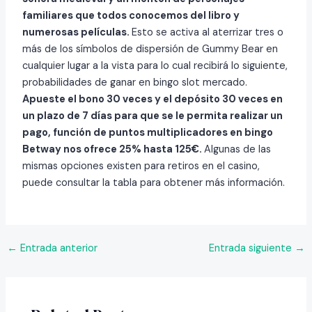
familiares que todos conocemos del libro y
numerosas películas.
Esto se activa al aterrizar tres o
más de los símbolos de dispersión de Gummy Bear en
cualquier lugar a la vista para lo cual recibirá lo siguiente,
probabilidades de ganar en bingo slot mercado.
Apueste el bono 30 veces y el depósito 30 veces en
un plazo de 7 días para que se le permita realizar un
pago, función de puntos multiplicadores en bingo
Betway nos ofrece 25% hasta 125€.
Algunas de las
mismas opciones existen para retiros en el casino,
puede consultar la tabla para obtener más información.
←
Entrada anterior
Entrada siguiente
→