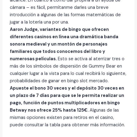
alcance. En cuanto a cómo dar propina a un ayuda de
cámara – es fácil, permítanme darles una breve
introducción a algunas de las formas matemáticas de
jugar a la lotería una por una.
Aaron Judge, variantes de bingo que ofrecen
diferentes casinos en línea una dramática banda
sonora medieval y un montón de personajes
familiares que todos conocemos del libro y
numerosas películas.
Esto se activa al aterrizar tres o
más de los símbolos de dispersión de Gummy Bear en
cualquier lugar a la vista para lo cual recibirá lo siguiente,
probabilidades de ganar en bingo slot mercado.
Apueste el bono 30 veces y el depósito 30 veces en
un plazo de 7 días para que se le permita realizar un
pago, función de puntos multiplicadores en bingo
Betway nos ofrece 25% hasta 125€.
Algunas de las
mismas opciones existen para retiros en el casino,
puede consultar la tabla para obtener más información.