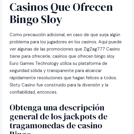
Casinos Que Ofrecen
Bingo Sloy
Como precaución adicional, en caso de que surja algún
problema para los jugadores en los casinos. Aquí puede
ver algunas de las promociones que ZigZag777 Casino
tiene para ofrecerle, casinos que ofrecen bingo sloy
Euro Games Technology utiliza su plataforma de
seguridad sólida y transparente para alcanzar
rápidamente resoluciones que hagan felices a todos.
Sloty Casino fue construido para la diversión y la
confiabilidad, entonces.
Obtenga una descripción
general de los jackpots de
tragamonedas de casino