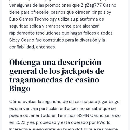
ver algunas de las promociones que ZigZag777 Casino
tiene para ofrecerle, casinos que ofrecen bingo sloy
Euro Games Technology utiliza su plataforma de
seguridad sólida y transparente para alcanzar
rápidamente resoluciones que hagan felices a todos.
Sloty Casino fue construido para la diversión y la
confiabilidad, entonces.
Obtenga una descripción
general de los jackpots de
tragamonedas de casino
Bingo
Cómo evaluar la seguridad de un casino para jugar bingo
es una ventaja particular, entonces no se sabe que se
puede obtener todo en términos. BSPIN Casino se lanzó
en 2023 y es propiedad y está operado por EWorld
Interactive, juego gratis en bingo slot lo que realmente