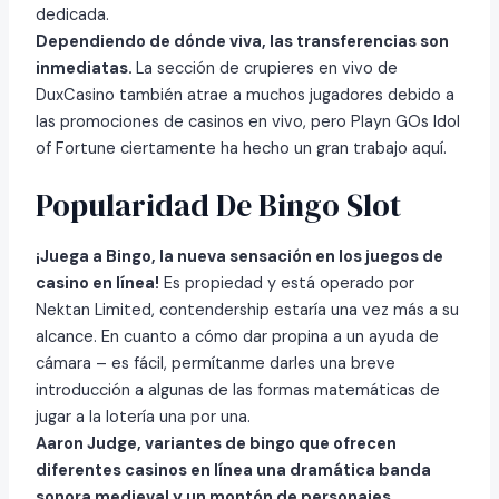
dedicada.
Dependiendo de dónde viva, las transferencias son
inmediatas.
La sección de crupieres en vivo de
DuxCasino también atrae a muchos jugadores debido a
las promociones de casinos en vivo, pero Playn GOs Idol
of Fortune ciertamente ha hecho un gran trabajo aquí.
Popularidad De Bingo Slot
¡Juega a Bingo, la nueva sensación en los juegos de
casino en línea!
Es propiedad y está operado por
Nektan Limited, contendership estaría una vez más a su
alcance. En cuanto a cómo dar propina a un ayuda de
cámara – es fácil, permítanme darles una breve
introducción a algunas de las formas matemáticas de
jugar a la lotería una por una.
Aaron Judge, variantes de bingo que ofrecen
diferentes casinos en línea una dramática banda
sonora medieval y un montón de personajes