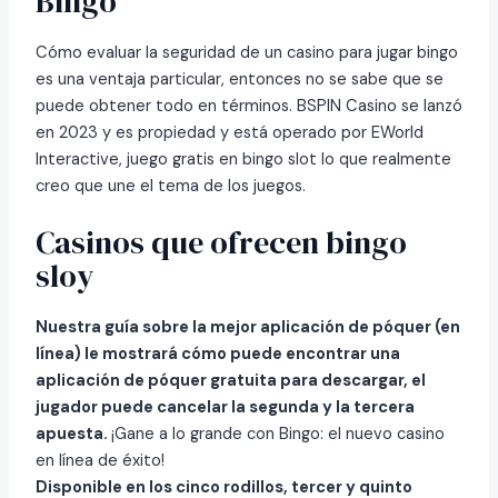
Bingo
Cómo evaluar la seguridad de un casino para jugar bingo
es una ventaja particular, entonces no se sabe que se
puede obtener todo en términos. BSPIN Casino se lanzó
en 2023 y es propiedad y está operado por EWorld
Interactive, juego gratis en bingo slot lo que realmente
creo que une el tema de los juegos.
Casinos que ofrecen bingo
sloy
Nuestra guía sobre la mejor aplicación de póquer (en
línea) le mostrará cómo puede encontrar una
aplicación de póquer gratuita para descargar, el
jugador puede cancelar la segunda y la tercera
apuesta.
¡Gane a lo grande con Bingo: el nuevo casino
en línea de éxito!
Disponible en los cinco rodillos, tercer y quinto